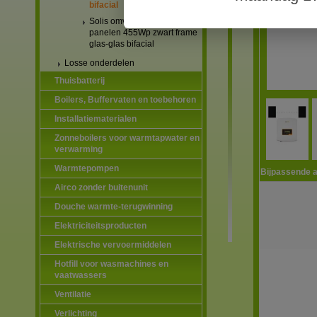
bifacial
Solis omvormers & JA Solar
panelen 455Wp zwart frame
glas-glas bifacial
Losse onderdelen
Thuisbatterij
Boilers, Buffervaten en toebehoren
Installatiematerialen
Zonneboilers voor warmtapwater en
verwarming
Warmtepompen
Bijpassende a
Airco zonder buitenunit
Douche warmte-terugwinning
Elektriciteitsproducten
Elektrische vervoermiddelen
Hotfill voor wasmachines en
vaatwassers
Ventilatie
Verlichting