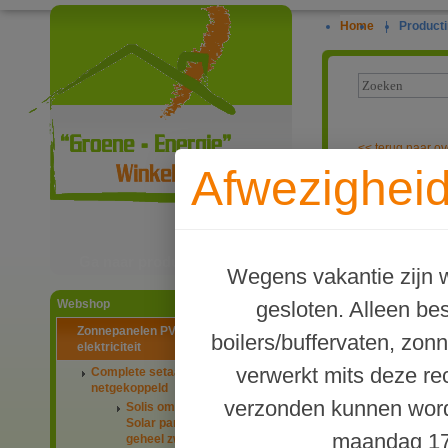
Home
|
Producti
<<
terug naar ov
Afwezigheid
PV-systeem me
Ga naar productinformatie
Wegens vakantie zijn w
gesloten. Alleen b
Webshop
Zonnepanelen PV-systemen
boilers/buffervaten, zon
elektriciteit
verwerkt mits deze re
Complete setaanbiedingen
netgekoppeld
verzonden kunnen word
Solis omvormers & JA
Solar panelen 445Wp
maandag 17
geheel zwart glas-glas