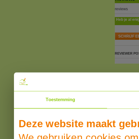
reviews
Heb je al eni
SCHRIJF E
REVIEWER
PO
Toestemming
Deze website maakt gebr
We gebruiken cookies om 