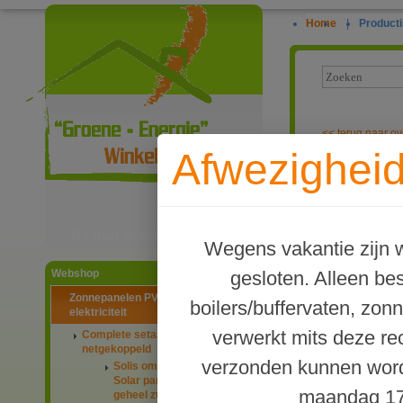
Home
|
Producti
<<
terug naar ov
Afwezigheid
PV-systeem me
Ga naar productinformatie
Wegens vakantie zijn w
gesloten. Alleen b
Webshop
Zonnepanelen PV-systemen
boilers/buffervaten, zon
elektriciteit
verwerkt mits deze re
Complete setaanbiedingen
netgekoppeld
verzonden kunnen word
Solis omvormers & JA
Solar panelen 445Wp
maandag 17
geheel zwart glas-glas