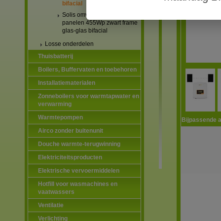
bifacial
Solis omvormers & JA Solar
panelen 455Wp zwart frame
glas-glas bifacial
Losse onderdelen
Thuisbatterij
Boilers, Buffervaten en toebehoren
Installatiematerialen
Zonneboilers voor warmtapwater en
verwarming
Warmtepompen
Bijpassende a
Airco zonder buitenunit
Douche warmte-terugwinning
Elektriciteitsproducten
Elektrische vervoermiddelen
Hotfill voor wasmachines en
vaatwassers
Ventilatie
Verlichting