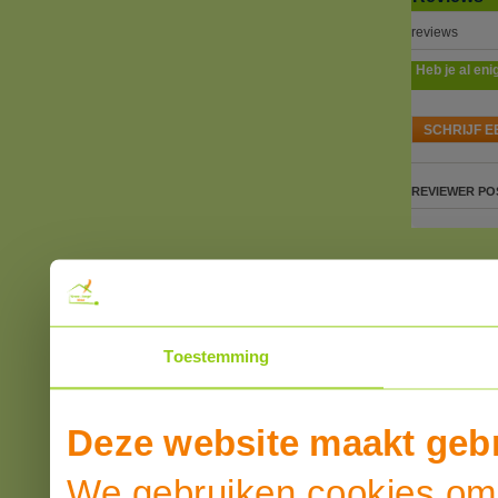
reviews
Heb je al eni
SCHRIJF E
REVIEWER
PO
Toestemming
Deze website maakt gebr
We gebruiken cookies om 