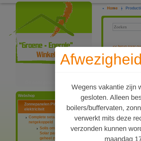
Home
|
Producti
<<
terug naar ov
Afwezigheid
PV-systeem me
Ga naar productinformatie
Wegens vakantie zijn w
gesloten. Alleen b
Webshop
Zonnepanelen PV-systemen
boilers/buffervaten, zon
elektriciteit
verwerkt mits deze re
Complete setaanbiedingen
netgekoppeld
verzonden kunnen word
Solis omvormers & JA
Solar panelen 445Wp
maandag 17
geheel zwart glas-glas