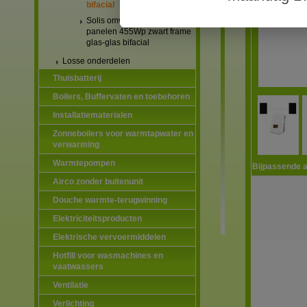
bifacial
Solis omvormers & JA Solar
panelen 455Wp zwart frame
glas-glas bifacial
Losse onderdelen
Thuisbatterij
Boilers, Buffervaten en toebehoren
Installatiematerialen
Zonneboilers voor warmtapwater en
verwarming
Warmtepompen
Bijpassende a
Airco zonder buitenunit
Douche warmte-terugwinning
Elektriciteitsproducten
Elektrische vervoermiddelen
Hotfill voor wasmachines en
vaatwassers
Ventilatie
Verlichting