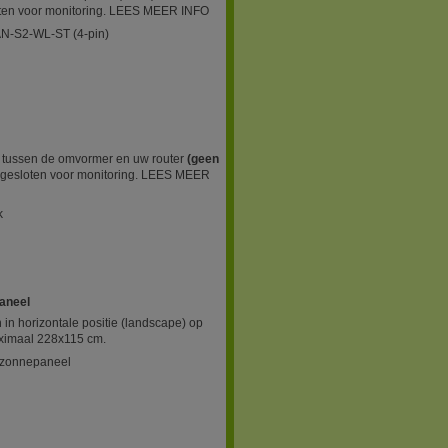
oten voor monitoring. LEES MEER INFO
AN-S2-WL-ST (4-pin)
g tussen de omvormer en uw router
(geen
gesloten voor monitoring. LEES MEER
k
paneel
in horizontale positie (landscape) op
ximaal 228x115 cm.
1 zonnepaneel