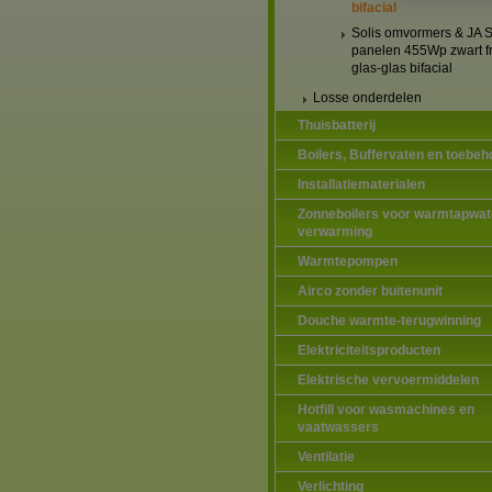
bifacial
Solis omvormers & JA S
panelen 455Wp zwart 
glas-glas bifacial
Losse onderdelen
Thuisbatterij
Boilers, Buffervaten en toebeh
Installatiematerialen
Zonneboilers voor warmtapwat
verwarming
Warmtepompen
Airco zonder buitenunit
Douche warmte-terugwinning
Elektriciteitsproducten
Elektrische vervoermiddelen
Hotfill voor wasmachines en
vaatwassers
Ventilatie
Verlichting