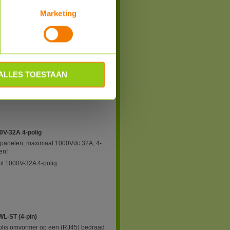
Marketing
Bestel
A
mer te kunnen werken koppelt u hiermee
ALLES TOESTAAN
polig 25A
0V-32A 4-polig
nnepanelen, maximaal 1000Vdc 32A, 4-
en!
t 1000V-32A 4-polig
WL-ST (4-pin)
Solis omvormer op een (RJ45) bedraad