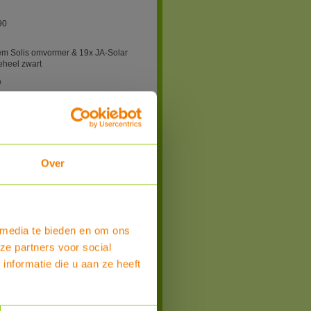
90
em Solis omvormer & 19x JA-Solar
heel zwart
e
r / zakelijk / Belgie
 Solis
Over
n
ropbrengst in kWh:
 media te bieden en om ons
 week
ze partners voor social
nformatie die u aan ze heeft