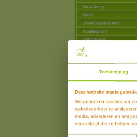
Verwarming
Water
Zwembadverwarming
Aanbiedingen
OPRUIMING!!
Toestemming
Klanten over product
Dit product heeft reviews
Overall beoordeling
Deze website maakt gebruik
SCHRIJF EEN REVIEW
We gebruiken cookies om cont
websiteverkeer te analyseren
media, adverteren en analys
verstrekt of die ze hebben v