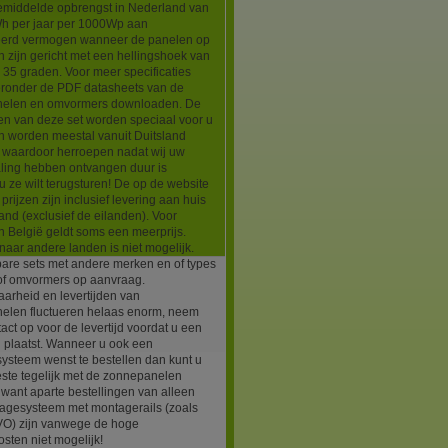
emiddelde opbrengst in Nederland van
h per jaar per 1000Wp aan
leerd vermogen wanneer de panelen op
n zijn gericht met een hellingshoek van
35 graden. Voor meer specificaties
ieronder de PDF datasheets van de
elen en omvormers downloaden. De
en van deze set worden speciaal voor u
n worden meestal vanuit Duitsland
d waardoor herroepen nadat wij uw
aling hebben ontvangen duur is
 ze wilt terugsturen! De op de website
prijzen zijn inclusief levering aan huis
and (exclusief de eilanden). Voor
in België geldt soms een meerprijs.
naar andere landen is niet mogelijk.
bare sets met andere merken en of types
of omvormers op aanvraag.
arheid en levertijden van
elen fluctueren helaas enorm, neem
tact op voor de levertijd voordat u een
g plaatst. Wanneer u ook een
ysteem wenst te bestellen dan kunt u
este tegelijk met de zonnepanelen
 want aparte bestellingen van alleen
agesysteem met montagerails (zoals
EVO) zijn vanwege de hoge
sten niet mogelijk!