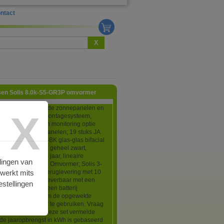
ntact
X
asen Solis 8.0k-S5-GR3P omvormer
bestaat alleen uit de zonnepanelen en
X
mer dus zonder montagesysteem,
g, connectoren en monitoring optie
omvormer! Zonnepanelen; 19 stuks JA
M54D41-445N-LB-BK glas-glas bifacial
762x1134x30mm, geheel zwart,
produktgarantie 25 jaar, lineaire
lingen van
garantie 30 jaar. Omvormer; Solis 3-
rwerkt mits
0k-S5-GR3P voor teruglevering met 10
ieksgarantie. Ook leverbaar met een
stellingen
mvormer waarop een batterij
ten kan worden om de opgewekte
p te slaan en later te gebruiken. Vraag
eerprijs.* De bij deze set vermelde
de jaaropbrengst in kWh is gebaseerd