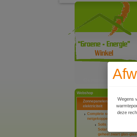
Afw
Ga naar productinformat
Webshop
Wegens va
Zonnepanelen PV-systemen
warmtepomp
elektriciteit
deze rech
Complete setaanbiedingen
netgekoppeld
Solis omvormers & J
Solar panelen 445Wp
geheel zwart glas-glas