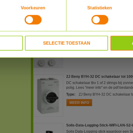
Voorkeuren
Statistieken
Totaal € 2379, -
Aanbetaling
€ 600.00
, -
ABB Werkschakelaar 1-fase 2-polig 25
Om veilig aan de zonnepanelen of omvor
een 1-fase omvormer los van het lichtnet.
SELECTIE TOESTAAN
Type
:
ABB Werkschakelaar 1-fase 2-
MEER INFO
ZJ Beny BYH-32 DC schakelaar tot 100
DC schakelaar tbv 1 of 2 strings bij zo
polig. Lees "meer info" en de pdf bestand
Type
:
ZJ Beny BYH-32 DC schakelaar to
MEER INFO
Solis-Data-Logging-Stick-WIFI-LAN-S2-
Solis Data-Logging stick waardoor een 