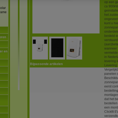
op een g
ca 900kW
olar
geinstal
frame
het zuide
ongeveer 
kunt u h
zonnepan
onderdel
besteld e
oren
verstuur
(aan)bet
wanneer u
er en
vermelde 
in Nederl
levering 
Bijpassende artikelen
Levering 
Vergelijk
panelen 
Beschikba
zonnepan
eerst con
bestellin
montages
dat het b
bestellen
een mont
Clickfit 
verzendko