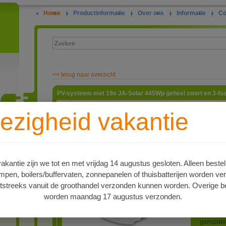
Home
|
Productinformatie
|
Over ons
|
Informatie
|
Co
<<
terug naar overzicht
PV-systeem met 19x JA-Solar 445Wp geheel zwart en 3-f
Deze set 
ezigheid vakantie
de omvor
bekabelin
ie
voor de 
Solar JA
445Wp, 1
fabrieks 
kantie zijn we tot en met vrijdag 14 augustus gesloten. Alleen bestel
vermogens
en, boilers/buffervaten, zonnepanelen of thuisbatterijen worden ve
fasen 8.
jaar fabr
tstreeks vanuit de groothandel verzonden kunnen worden. Overige be
hybride o
worden maandag 17 augustus verzonden.
aangeslo
A
energie o
naar de m
gemiddel