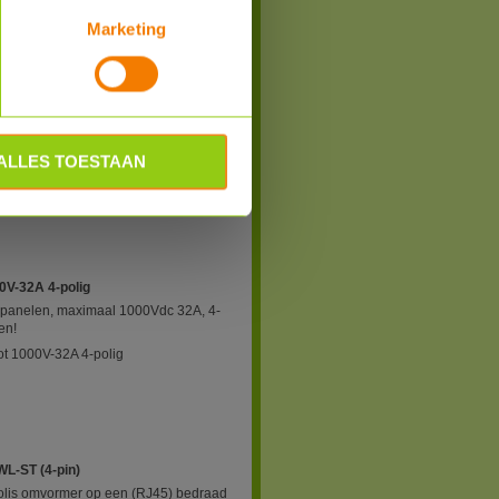
Marketing
Bestel
A
mer te kunnen werken koppelt u hiermee
ALLES TOESTAAN
polig 25A
0V-32A 4-polig
nnepanelen, maximaal 1000Vdc 32A, 4-
en!
t 1000V-32A 4-polig
WL-ST (4-pin)
Solis omvormer op een (RJ45) bedraad