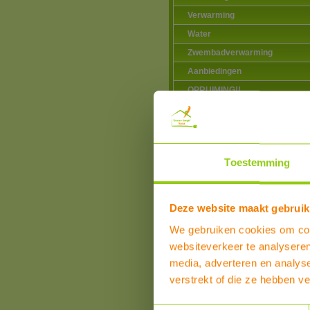
Verwarming
Water
Zwembadverwarming
Aanbiedingen
OPRUIMING!!
Toestemming
Klanten over product
Dit product heeft reviews
Overall beoordeling
Deze website maakt gebruik
SCHRIJF EEN REVIEW
We gebruiken cookies om cont
websiteverkeer te analyseren
media, adverteren en analys
verstrekt of die ze hebben v