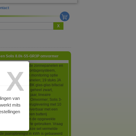
ntact
X
asen Solis 8.0k-S5-GR3P omvormer
bestaat alleen uit de zonnepanelen en
X
mer dus zonder montagesysteem,
g, connectoren en monitoring optie
omvormer! Zonnepanelen; 19 stuks JA
M54D41-445N-LB-BK glas-glas bifacial
762x1134x30mm, geheel zwart,
produktgarantie 25 jaar, lineaire
lingen van
garantie 30 jaar. Omvormer; Solis 3-
rwerkt mits
0k-S5-GR3P voor teruglevering met 10
ieksgarantie. Ook leverbaar met een
stellingen
mvormer waarop een batterij
ten kan worden om de opgewekte
p te slaan en later te gebruiken. Vraag
eerprijs.* De bij deze set vermelde
de jaaropbrengst in kWh is gebaseerd