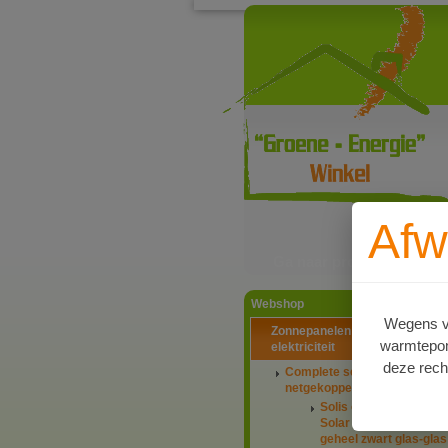
Afw
Ga naar productinformat
Webshop
Wegens va
Zonnepanelen PV-systemen
warmtepomp
elektriciteit
deze rech
Complete setaanbiedingen
netgekoppeld
Solis omvormers & J
Solar panelen 445Wp
geheel zwart glas-glas