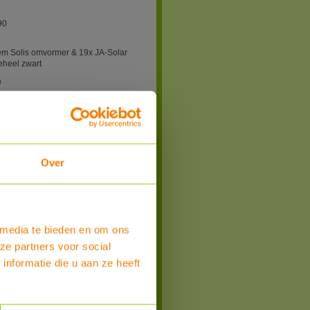
90
em Solis omvormer & 19x JA-Solar
heel zwart
e
r / zakelijk / Belgie
 Solis
Over
n
ropbrengst in kWh:
 media te bieden en om ons
 week
ze partners voor social
nformatie die u aan ze heeft