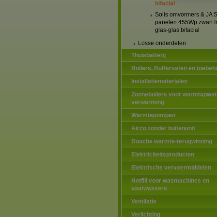
bifacial
Solis omvormers & JA S
panelen 455Wp zwart 
glas-glas bifacial
Losse onderdelen
Thuisbatterij
Boilers, Buffervaten en toebeh
Installatiematerialen
Zonneboilers voor warmtapwat
verwarming
Warmtepompen
Airco zonder buitenunit
Douche warmte-terugwinning
Elektriciteitsproducten
Elektrische vervoermiddelen
Hotfill voor wasmachines en
vaatwassers
Ventilatie
Verlichting