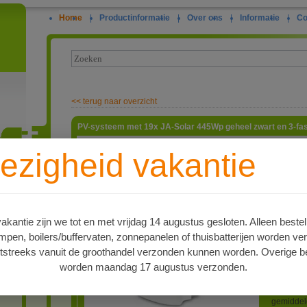
Home
|
Productinformatie
|
Over ons
|
Informatie
|
Co
<<
terug naar overzicht
PV-systeem met 19x JA-Solar 445Wp geheel zwart en 3-f
Deze set 
ezigheid vakantie
de omvor
bekabelin
ie
voor de 
Solar JA
445Wp, 1
fabrieks 
kantie zijn we tot en met vrijdag 14 augustus gesloten. Alleen bestel
vermogens
en, boilers/buffervaten, zonnepanelen of thuisbatterijen worden ve
fasen 8.
jaar fabr
tstreeks vanuit de groothandel verzonden kunnen worden. Overige be
hybride o
worden maandag 17 augustus verzonden.
aangeslo
A
energie o
naar de m
gemiddel