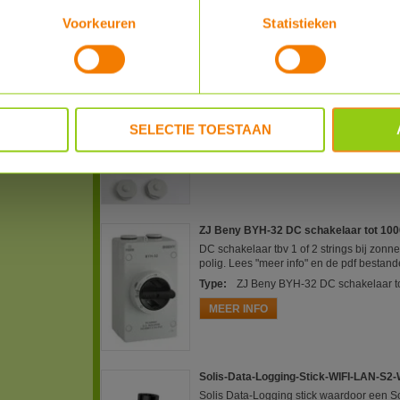
Voorkeuren
Statistieken
Totaal € 2379, -
Aanbetaling
€ 600.00
, -
ABB Werkschakelaar 1-fase 2-polig 25
Om veilig aan de zonnepanelen of omvor
een 1-fase omvormer los van het lichtnet.
SELECTIE TOESTAAN
Type
:
ABB Werkschakelaar 1-fase 2-
MEER INFO
ZJ Beny BYH-32 DC schakelaar tot 100
DC schakelaar tbv 1 of 2 strings bij zo
polig. Lees "meer info" en de pdf bestand
Type
:
ZJ Beny BYH-32 DC schakelaar to
MEER INFO
Solis-Data-Logging-Stick-WIFI-LAN-S2-
Solis Data-Logging stick waardoor een 