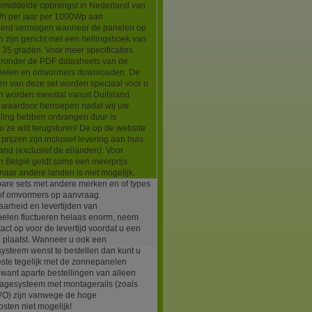
emiddelde opbrengst in Nederland van
h per jaar per 1000Wp aan
leerd vermogen wanneer de panelen op
n zijn gericht met een hellingshoek van
35 graden. Voor meer specificaties
ieronder de PDF datasheets van de
elen en omvormers downloaden. De
en van deze set worden speciaal voor u
n worden meestal vanuit Duitsland
d waardoor herroepen nadat wij uw
aling hebben ontvangen duur is
 ze wilt terugsturen! De op de website
prijzen zijn inclusief levering aan huis
and (exclusief de eilanden). Voor
in België geldt soms een meerprijs.
naar andere landen is niet mogelijk.
bare sets met andere merken en of types
of omvormers op aanvraag.
arheid en levertijden van
elen fluctueren helaas enorm, neem
tact op voor de levertijd voordat u een
g plaatst. Wanneer u ook een
ysteem wenst te bestellen dan kunt u
este tegelijk met de zonnepanelen
 want aparte bestellingen van alleen
agesysteem met montagerails (zoals
EVO) zijn vanwege de hoge
sten niet mogelijk!