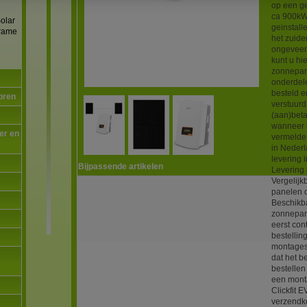
op een g
ca 900kW
olar
geinstal
frame
het zuide
ongeveer 
kunt u h
zonnepan
onderdel
besteld e
oren
verstuur
(aan)bet
wanneer u
er en
vermelde 
in Nederl
levering 
Bijpassende artikelen
Levering 
Vergelijk
panelen 
Beschikba
zonnepan
eerst con
bestellin
montages
dat het b
bestellen
een mont
Clickfit 
verzendko