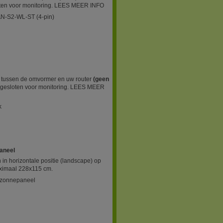
oten voor monitoring. LEES MEER INFO
AN-S2-WL-ST (4-pin)
g tussen de omvormer en uw router
(geen
gesloten voor monitoring. LEES MEER
k
paneel
in horizontale positie (landscape) op
ximaal 228x115 cm.
1 zonnepaneel