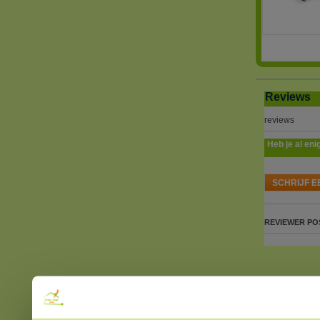
Reviews
reviews
Heb je al eni
SCHRIJF E
REVIEWER
PO