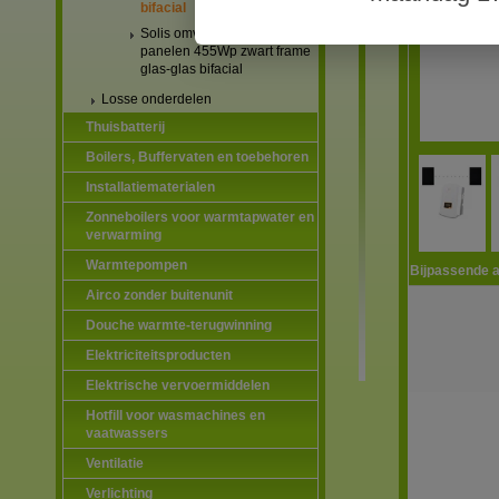
bifacial
Solis omvormers & JA Solar
panelen 455Wp zwart frame
glas-glas bifacial
Losse onderdelen
Thuisbatterij
Boilers, Buffervaten en toebehoren
Installatiematerialen
Zonneboilers voor warmtapwater en
verwarming
Warmtepompen
Bijpassende a
Airco zonder buitenunit
Douche warmte-terugwinning
Elektriciteitsproducten
Elektrische vervoermiddelen
Hotfill voor wasmachines en
vaatwassers
Ventilatie
Verlichting