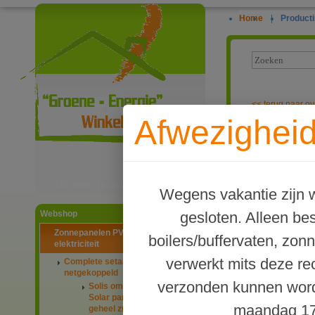
Home
|
Producti
<<
terug naar ov
Afwezigheid
PV-systeem me
Ga naar productinformatie
Wegens vakantie zijn w
gesloten. Alleen b
Webshop
Zonnepanelen PV-systemen
boilers/buffervaten, zon
elektriciteit
verwerkt mits deze re
Complete setaanbiedingen
netgekoppeld
verzonden kunnen word
Solis omvormers & JA
Solar panelen 445Wp
maandag 17
geheel zwart glas-glas