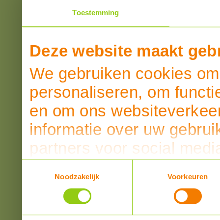
Toestemming
Deze website maakt gebr
We gebruiken cookies om 
personaliseren, om functi
en om ons websiteverkeer
informatie over uw gebrui
partners voor social medi
partners kunnen deze ge
Toestemmingsselectie
Noodzakelijk
Voorkeuren
informatie die u aan ze he
verzameld op basis van u