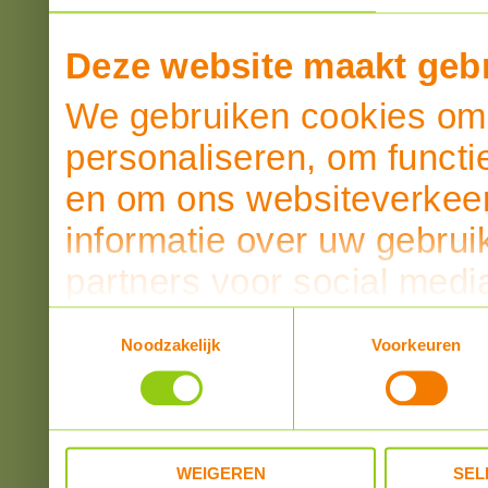
Deze website maakt gebr
We gebruiken cookies om 
personaliseren, om functi
en om ons websiteverkeer
informatie over uw gebrui
partners voor social medi
partners kunnen deze ge
Toestemmingsselectie
Noodzakelijk
Voorkeuren
informatie die u aan ze he
verzameld op basis van u
WEIGEREN
SEL