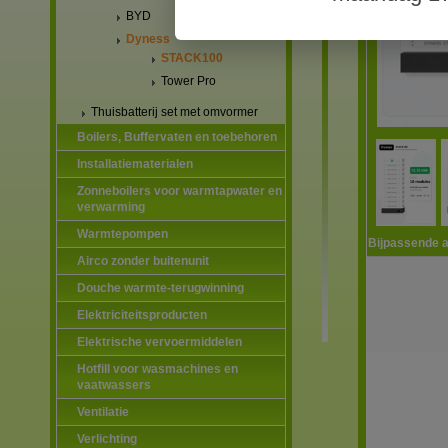
BYD
Dyness
STACK100
Tower Pro
Thuisbatterij set met omvormer
Boilers, Buffervaten en toebehoren
Installatiematerialen
Zonneboilers voor warmtapwater en
verwarming
Warmtepompen
Bijpassende a
Airco zonder buitenunit
Douche warmte-terugwinning
Elektriciteitsproducten
Elektrische vervoermiddelen
Hotfill voor wasmachines en
vaatwassers
Ventilatie
Verlichting