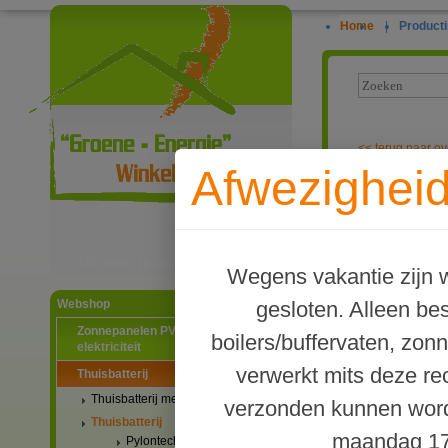
Home
|
Producti
<<
terug naar ov
Afwezigheid
Dyness STACK1
Ga naar productinformatie
Wegens vakantie zijn w
gesloten. Alleen b
Webshop
Zonnepanelen PV-systemen
boilers/buffervaten, zon
elektriciteit
verwerkt mits deze re
Thuisbatterij
Thuisbatterij met stekker
verzonden kunnen word
Thuisbatterij
maandag 17
Pylontech