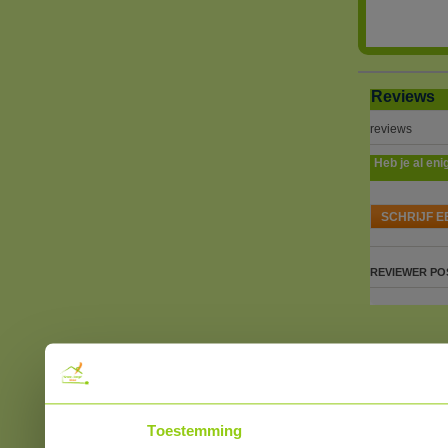
Reviews
reviews
Heb je al eni
SCHRIJF E
REVIEWER
PO
Toestemming