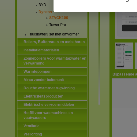
BYD
Dyness
STACK100
Tower Pro
Thuisbatterij set met omvormer
Boilers, Buffervaten en toebehoren
Installatiematerialen
Zonneboilers voor warmtapwater en
verwarming
Warmtepompen
Bijpassende a
Airco zonder buitenunit
Douche warmte-terugwinning
Elektriciteitsproducten
Elektrische vervoermiddelen
Hotfill voor wasmachines en
vaatwassers
Ventilatie
Verlichting