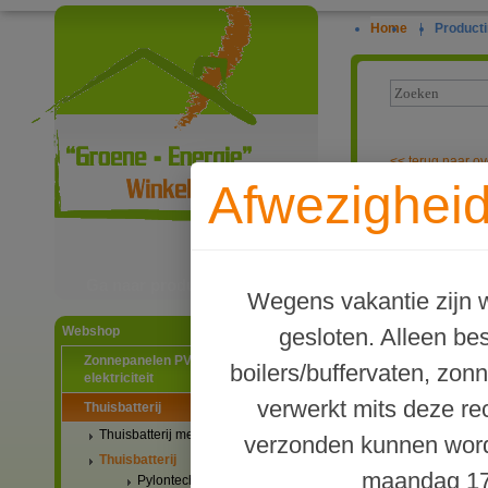
Home
|
Producti
<<
terug naar ov
Afwezigheid
Dyness STACK1
Ga naar productinformatie
Wegens vakantie zijn w
gesloten. Alleen b
Webshop
Zonnepanelen PV-systemen
boilers/buffervaten, zon
elektriciteit
verwerkt mits deze re
Thuisbatterij
Thuisbatterij met stekker
verzonden kunnen word
Thuisbatterij
maandag 17
Pylontech