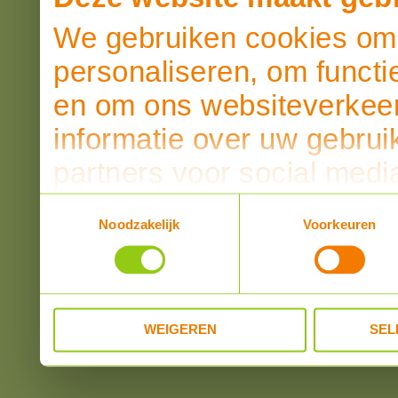
We gebruiken cookies om 
personaliseren, om functi
en om ons websiteverkeer
informatie over uw gebrui
partners voor social medi
partners kunnen deze ge
Toestemmingsselectie
Noodzakelijk
Voorkeuren
informatie die u aan ze he
verzameld op basis van u
WEIGEREN
SEL