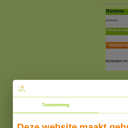
Reviews
reviews
Heb je al eni
SCHRIJF E
REVIEWER
PO
Toestemming
Deze website maakt gebr