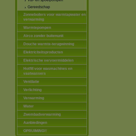
Vul- en spoelpompen
Gereedschap
Zonneboilers voor warmtapwater en
verwarming
Warmtepompen
Airco zonder buitenunit
Douche warmte-terugwinning
Elektriciteitsproducten
Elektrische vervoermiddelen
Hotfill voor wasmachines en
vaatwassers
Ventilatie
Verlichting
Verwarming
Water
Zwembadverwarming
Aanbiedingen
OPRUIMING!!