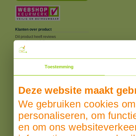
Klanten over product
Dit product heeft reviews
Overall beoordeling
SCHRIJF EEN REVIEW
Toestemming
Deze website maakt gebr
We gebruiken cookies om 
personaliseren, om functi
en om ons websiteverkeer