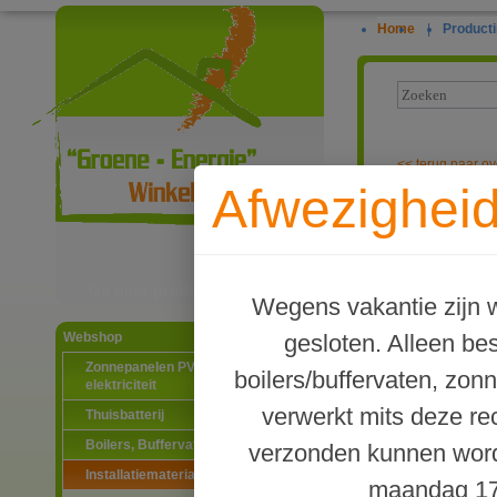
Home
|
Producti
<<
terug naar ov
Afwezigheid
PTFE tape tot 
Ga naar productinformatie
Wegens vakantie zijn w
gesloten. Alleen b
Webshop
Zonnepanelen PV-systemen
boilers/buffervaten, zon
elektriciteit
verwerkt mits deze re
Thuisbatterij
Boilers, Buffervaten en toebehoren
verzonden kunnen word
Installatiematerialen
maandag 17