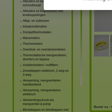
Afsluiters en kogelkranen met
schroefdraad
Afsluiters en kogelkranen met
knelkoppelingen
Aftap- en vulkranen
Inlaatcombinaties
Dompelthermostaten
Manometers
Thermometers
Overdruk- en overstortventielen
Thermostatische mengventielen,
diverters en bypass
Vuilafscheiders / vuilfilters
Zonekleppen elektrisch, 2-weg en
3-weg
Verwarming, mengventielen
handbediend
Verwarming, mengventielen
elektrisch
Verwarmingscircuit-set,
mengventiel & pomp
Bestel nu :
Blindstoppen en blindkappen met