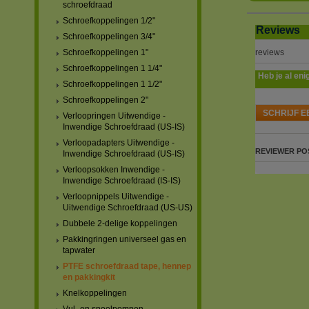
schroefdraad
Schroefkoppelingen 1/2"
Reviews
Schroefkoppelingen 3/4"
reviews
Schroefkoppelingen 1"
Schroefkoppelingen 1 1/4"
Heb je al eni
Schroefkoppelingen 1 1/2"
Schroefkoppelingen 2"
SCHRIJF E
Verloopringen Uitwendige -
Inwendige Schroefdraad (US-IS)
Verloopadapters Uitwendige -
REVIEWER
PO
Inwendige Schroefdraad (US-IS)
Verloopsokken Inwendige -
Inwendige Schroefdraad (IS-IS)
Verloopnippels Uitwendige -
Uitwendige Schroefdraad (US-US)
Dubbele 2-delige koppelingen
Pakkingringen universeel gas en
tapwater
PTFE schroefdraad tape, hennep
en pakkingkit
Knelkoppelingen