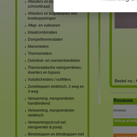
Afsluiters en kogelkranen met
schroefdraad
Afsluiters en kogelkranen met
knelkoppelingen
Aftap- en vulkranen
Inlaatcombinaties
Dompelthermostaten
Manometers
Thermometers
Overdruk- en overstortventielen
Thermostatische mengventielen,
diverters en bypass
Vuilafscheiders / vuilfilters
Bestel nu :
Zonekleppen elektrisch, 2-weg en
3-weg
Verwarming, mengventielen
Reviews
handbediend
Verwarming, mengventielen
reviews
elektrisch
Heb je al eni
Verwarmingscircuit-set,
mengventiel & pomp
Blindstoppen en blindkappen met