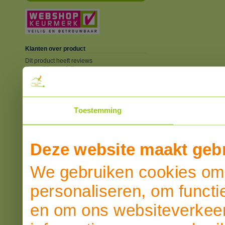
Klanten over product
Dit product heeft reviews
Overall beoordeling
SCHRIJF EEN REVIEW
Toestemming
Deze website maakt gebr
We gebruiken cookies om 
personaliseren, om functi
en om ons websiteverkeer