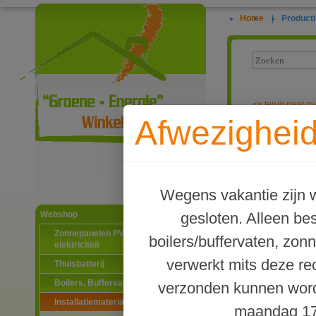
Home
|
Producti
<<
terug naar ov
Afwezigheid
T koppelstuk 
Ga naar productinformatie
Wegens vakantie zijn w
gesloten. Alleen b
Webshop
Zonnepanelen PV-systemen
boilers/buffervaten, zon
elektriciteit
verwerkt mits deze re
Thuisbatterij
Boilers, Buffervaten en toebehoren
verzonden kunnen word
Installatiematerialen
maandag 17