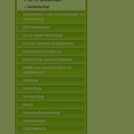
Vul- en spoelpompen
Gereedschap
Zonneboilers voor warmtapwater en
verwarming
Warmtepompen
Airco zonder buitenunit
Douche warmte-terugwinning
Elektriciteitsproducten
Elektrische vervoermiddelen
Hotfill voor wasmachines en
vaatwassers
Ventilatie
Verlichting
Verwarming
Water
Zwembadverwarming
Aanbiedingen
OPRUIMING!!