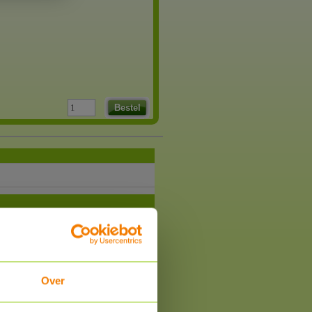
Bestel
Over
om