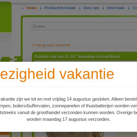
Home
|
Productinformatie
|
Over ons
|
Informatie
|
Co
<<
terug naar overzicht
Dubbele sok met 2x 3/4" inwendige schroefdraad
Dubbele s
ezigheid vakantie
schroefdr
artnr
ie
6802216
Type
Dubbele so
kantie zijn we tot en met vrijdag 14 augustus gesloten. Alleen bestel
Levertijd
en, boilers/buffervaten, zonnepanelen of thuisbatterijen worden ve
Op voorr
tstreeks vanuit de groothandel verzonden kunnen worden. Overige be
PDF 1
worden maandag 17 augustus verzonden.
oren