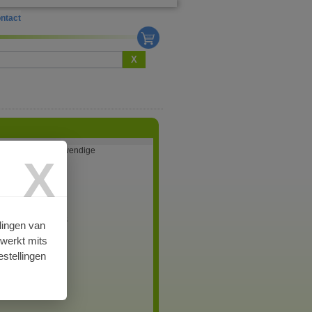
ntact
X
ok met 2x 3/4" inwendige
X
aad
3
k 3/4" IS - 3/4" IS
lingen van
rwerkt mits
aad
stellingen