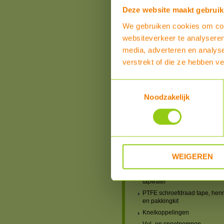
schroefdraad
Deze website maakt gebruik
Schroefkoppelingen 1/2"
We gebruiken cookies om cont
Schroefkoppelingen 3/4"
websiteverkeer te analyseren
Schroefkoppelingen 1"
media, adverteren en analys
Schroefkoppelingen 1 1/4"
Schroefkoppelingen 1 1/2"
verstrekt of die ze hebben v
Schroefkoppelingen 2"
Verloopringen Uitwendige -
Toestemmingsselectie
Inwendige Schroefdraad (US-
Noodzakelijk
Verloopadapters Uitwendige -
Inwendige Schroefdraad (US-
Verloopsokken Inwendige -
Inwendige Schroefdraad (IS-I
Verloopnippels Uitwendige -
Uitwendige Schroefdraad (U
WEIGEREN
Dubbele 2-delige koppelinge
Pakkingringen universeel gas
tapwater
PTFE schroefdraad tape, hen
en pakkingkit
Knelkoppelingen