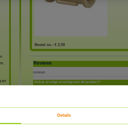
Bestel nu :
€ 2,50
en
Reviews
en,
reviews
g en
Heb je al enige ervaring met dit product?
SCHRIJF EEN REVIEW
REVIEWER
POSTED
Details
 met
powered by
myShop.c