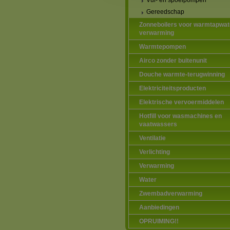
Vul- en spoelpompen
Gereedschap
Zonneboilers voor warmtapwat
verwarming
Warmtepompen
Airco zonder buitenunit
Douche warmte-terugwinning
Elektriciteitsproducten
Elektrische vervoermiddelen
Hotfill voor wasmachines en
vaatwassers
Ventilatie
Verlichting
Verwarming
Water
Zwembadverwarming
Aanbiedingen
OPRUIMING!!