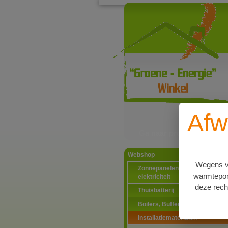
Afw
Ga naar productinformat
Webshop
Wegens va
Zonnepanelen PV-systemen
warmtepomp
elektriciteit
deze rech
Thuisbatterij
Boilers, Buffervaten en toebeh
Installatiematerialen