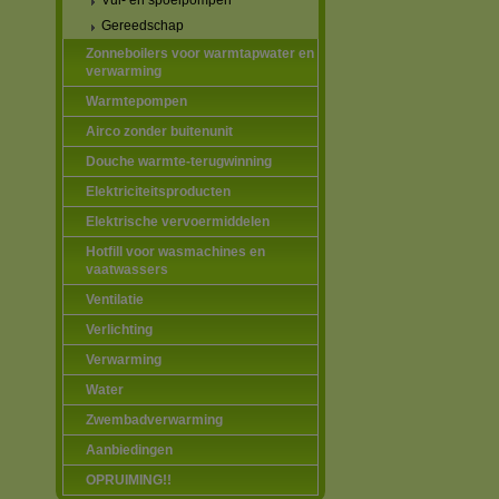
Vul- en spoelpompen
Gereedschap
Zonneboilers voor warmtapwater en
verwarming
Warmtepompen
Airco zonder buitenunit
Douche warmte-terugwinning
Elektriciteitsproducten
Elektrische vervoermiddelen
Hotfill voor wasmachines en
vaatwassers
Ventilatie
Verlichting
Verwarming
Water
Zwembadverwarming
Aanbiedingen
OPRUIMING!!