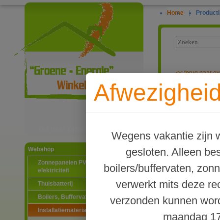
Home
|
Producti
<<
terug naar ov
Afwezigheid
Dubbele nippe
Ga naar productinformatie
Wegens vakantie zijn w
gesloten. Alleen b
Webshop
Zonnepanelen PV-systemen
boilers/buffervaten, zon
elektriciteit
verwerkt mits deze re
Thuisbatterij
Boilers, Buffervaten en toebehoren
verzonden kunnen word
Installatiematerialen
maandag 17