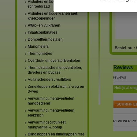
Afsluiters en kogelkranen met
schroefdraad
Afsluiters en kogelkranen met
knelkoppelingen
Aftap- en vulkranen
Inlaatcombinaties
Dompelthermostaten
Manometers
Bestel nu :
Thermometers
Overdruk- en overstortventielen
Reviews
Thermostatische mengventielen,
diverters en bypass
reviews
Vuilafscheiders / vuilfilters
Zonekleppen elektrisch, 2-weg en
Heb je al eni
3-weg
Verwarming, mengventielen
handbediend
SCHRIJF E
Verwarming, mengventielen
elektrisch
REVIEWER
PO
Verwarmingscircuit-set,
mengventiel & pomp
Blindstoppen en blindkappen met