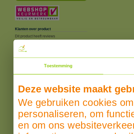
Klanten over product
Dit product heeft reviews
Overall beoordeling
SCHRIJF EEN REVIEW
Toestemming
Deze website maakt gebr
We gebruiken cookies om 
personaliseren, om functi
en om ons websiteverkeer