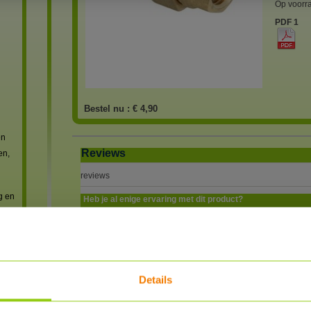
Op voorr
PDF 1
Bestel nu :
€ 4,90
en
Reviews
en,
reviews
g en
Heb je al enige ervaring met dit product?
SCHRIJF EEN REVIEW
REVIEWER
POSTED
Details
 met
powered by
myShop.c