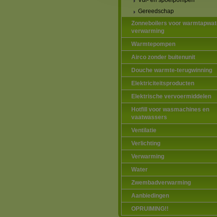
Vul- en spoelpompen
Gereedschap
Zonneboilers voor warmtapwat
verwarming
Warmtepompen
Airco zonder buitenunit
Douche warmte-terugwinning
Elektriciteitsproducten
Elektrische vervoermiddelen
Hotfill voor wasmachines en
vaatwassers
Ventilatie
Verlichting
Verwarming
Water
Zwembadverwarming
Aanbiedingen
OPRUIMING!!