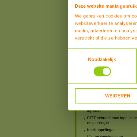
schroefdraad
Deze website maakt gebruik
Schroefkoppelingen 1/2"
We gebruiken cookies om cont
Schroefkoppelingen 3/4"
websiteverkeer te analyseren
Schroefkoppelingen 1"
media, adverteren en analys
Schroefkoppelingen 1 1/4"
Schroefkoppelingen 1 1/2"
verstrekt of die ze hebben v
Schroefkoppelingen 2"
Verloopringen Uitwendige -
Toestemmingsselectie
Inwendige Schroefdraad (US-
Noodzakelijk
Verloopadapters Uitwendige -
Inwendige Schroefdraad (US-
Verloopsokken Inwendige -
Inwendige Schroefdraad (IS-I
Verloopnippels Uitwendige -
Uitwendige Schroefdraad (U
WEIGEREN
Dubbele 2-delige koppelinge
Pakkingringen universeel gas
tapwater
PTFE schroefdraad tape, hen
en pakkingkit
Knelkoppelingen