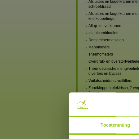
Afsluiters en kogelkranen met
schroefdraad
Afsluiters en kogelkranen met
knelkoppelingen
Aftap- en vulkranen
Inlaatcombinaties
Dompelthermostaten
Manometers
Thermometers
Overdruk- en overstortventiel
Thermostatische mengventiel
diverters en bypass
Vuilafscheiders / vuilfilters
Zonekleppen elektrisch, 2-we
3-weg
Verwarming, mengventielen
handbediend
Verwarming, mengventielen
elektrisch
Verwarmingscircuit-set,
Toestemming
mengventiel & pomp
Blindstoppen en blindkappen