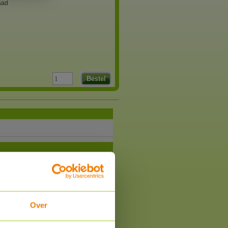
aad
Bestel
Over
om