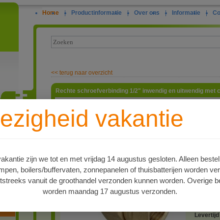
Home
|
Productinformatie
|
Over ons
|
Informatie
|
Co
<<
terug naar overzicht
Rechte schroefverbinding 1/2" inwendig en uitwendig met c
Met deze 
ezigheid vakantie
leidinge
weer aank
ie
zijn voor
metaal af
een kant 
andere ka
kantie zijn we tot en met vrijdag 14 augustus gesloten. Alleen bestel
artnr
en, boilers/buffervaten, zonnepanelen of thuisbatterijen worden ve
6802218
tstreeks vanuit de groothandel verzonden kunnen worden. Overige be
Type
worden maandag 17 augustus verzonden.
Schroefve
oren
recht
Levertijd