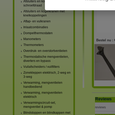
Afsluiters en kogelkranen met
schroefdraad
Afsluiters en kogelkranen met
knelkoppelingen
Aftap- en vulkranen
Inlaatcombinaties
Dompelthermostaten
Manometers
Bestel nu :
Thermometers
Overdruk- en overstortventielen
Thermostatische mengventielen,
diverters en bypass
Vuilafscheiders / vuilfilters
Zonekleppen elektrisch, 2-weg en
3-weg
Verwarming, mengventielen
handbediend
Verwarming, mengventielen
elektrisch
Reviews
Verwarmingscircuit-set,
mengventiel & pomp
reviews
Blindstoppen en blindkappen met