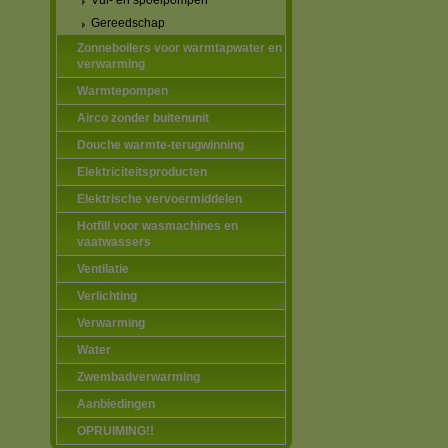
Vul- en spoelpompen
Gereedschap
Zonneboilers voor warmtapwater en
verwarming
Warmtepompen
Airco zonder buitenunit
Douche warmte-terugwinning
Elektriciteitsproducten
Elektrische vervoermiddelen
Hotfill voor wasmachines en
vaatwassers
Ventilatie
Verlichting
Verwarming
Water
Zwembadverwarming
Aanbiedingen
OPRUIMING!!