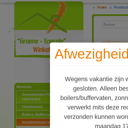
Home
|
Producti
<<
terug naar ov
Afwezigheid
Dubbele nippe
Ga naar productinformatie
Wegens vakantie zijn w
gesloten. Alleen b
Webshop
Zonnepanelen PV-systemen
boilers/buffervaten, zon
elektriciteit
verwerkt mits deze re
Thuisbatterij
Boilers, Buffervaten en toebehoren
verzonden kunnen word
Installatiematerialen
maandag 17