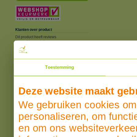
Klanten over product
Dit product heeft reviews
Overall beoordeling
SCHRIJF EEN REVIEW
Toestemming
Deze website maakt gebr
We gebruiken cookies om 
personaliseren, om functi
en om ons websiteverkeer