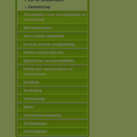
Vul- en spoelpompen
Gereedschap
Zonneboilers voor warmtapwater en
verwarming
Warmtepompen
Airco zonder buitenunit
Douche warmte-terugwinning
Elektriciteitsproducten
Elektrische vervoermiddelen
Hotfill voor wasmachines en
vaatwassers
Ventilatie
Verlichting
Verwarming
Water
Zwembadverwarming
Aanbiedingen
OPRUIMING!!