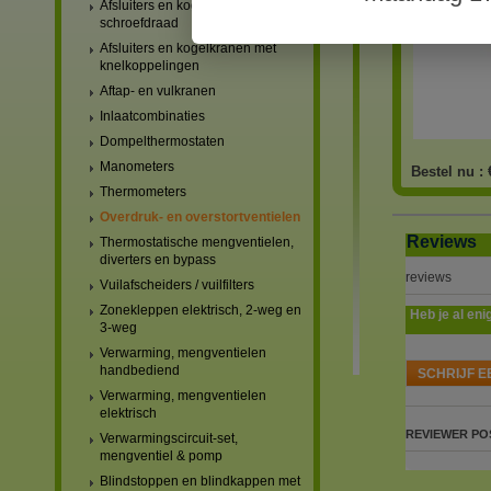
Afsluiters en kogelkranen met
schroefdraad
Afsluiters en kogelkranen met
knelkoppelingen
Aftap- en vulkranen
Inlaatcombinaties
Dompelthermostaten
Manometers
Bestel nu :
Thermometers
Overdruk- en overstortventielen
Reviews
Thermostatische mengventielen,
diverters en bypass
reviews
Vuilafscheiders / vuilfilters
Zonekleppen elektrisch, 2-weg en
Heb je al eni
3-weg
Verwarming, mengventielen
handbediend
SCHRIJF E
Verwarming, mengventielen
elektrisch
REVIEWER
PO
Verwarmingscircuit-set,
mengventiel & pomp
Blindstoppen en blindkappen met