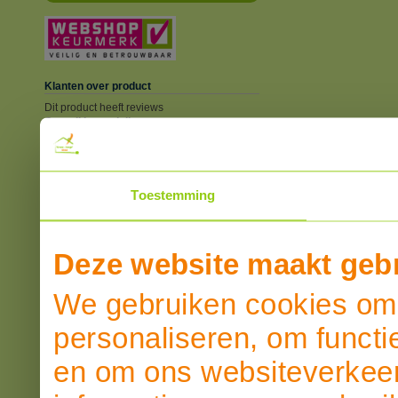
Klanten over product
Dit product heeft reviews
Overall beoordeling
SCHRIJF EEN REVIEW
Toestemming
Deze website maakt gebr
We gebruiken cookies om 
personaliseren, om functi
en om ons websiteverkeer