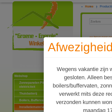
Home
|
Producti
<<
terug naar ov
Afwezigheid
Overdruk/overs
Ga naar productinformatie
Wegens vakantie zijn w
gesloten. Alleen b
Webshop
Zonnepanelen PV-systemen
boilers/buffervaten, zon
elektriciteit
verwerkt mits deze re
Thuisbatterij
Boilers, Buffervaten en toebehoren
verzonden kunnen word
Installatiematerialen
maandag 17