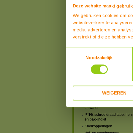
schroefdraad
Deze website maakt gebruik
Schroefkoppelingen 1/2"
We gebruiken cookies om cont
Schroefkoppelingen 3/4"
websiteverkeer te analyseren
Schroefkoppelingen 1"
media, adverteren en analys
Schroefkoppelingen 1 1/4"
Schroefkoppelingen 1 1/2"
verstrekt of die ze hebben v
Schroefkoppelingen 2"
Verloopringen Uitwendige -
Toestemmingsselectie
Inwendige Schroefdraad (US-
Noodzakelijk
Verloopadapters Uitwendige -
Inwendige Schroefdraad (US-
Verloopsokken Inwendige -
Inwendige Schroefdraad (IS-I
Verloopnippels Uitwendige -
Uitwendige Schroefdraad (U
WEIGEREN
Dubbele 2-delige koppelinge
Pakkingringen universeel gas
tapwater
PTFE schroefdraad tape, hen
en pakkingkit
Knelkoppelingen