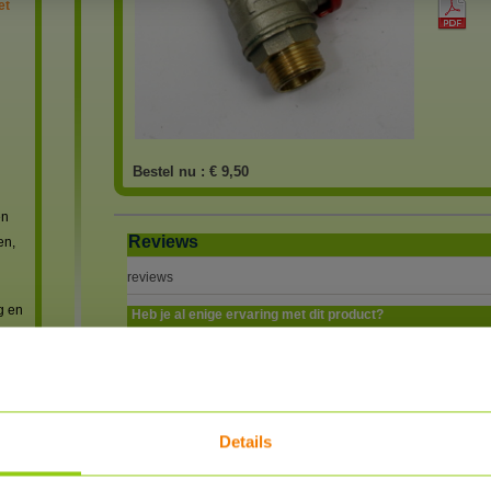
et
Bestel nu :
€ 9,50
en
Reviews
en,
reviews
g en
Heb je al enige ervaring met dit product?
SCHRIJF EEN REVIEW
(5)
REVIEWER
Rob Hartman
POSTED
08/14/2024, 1
Details
BESTELLING PRIMA AFGEHANDELD
Mijn bestelling is prima afgehandeld en snel geleverd.
 met