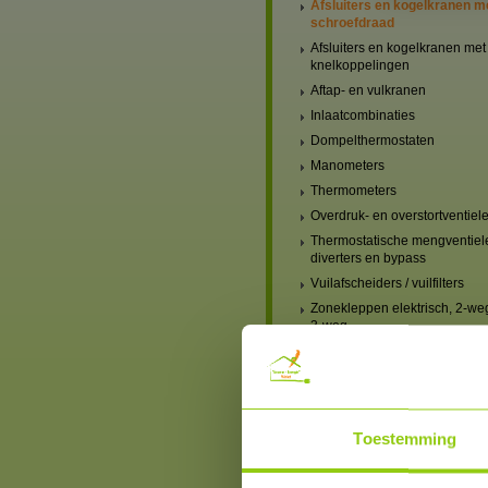
Afsluiters en kogelkranen m
schroefdraad
Afsluiters en kogelkranen met
knelkoppelingen
Aftap- en vulkranen
Inlaatcombinaties
Dompelthermostaten
Manometers
Thermometers
Overdruk- en overstortventiel
Thermostatische mengventiel
diverters en bypass
Vuilafscheiders / vuilfilters
Zonekleppen elektrisch, 2-we
3-weg
Verwarming, mengventielen
handbediend
Verwarming, mengventielen
elektrisch
Verwarmingscircuit-set,
Toestemming
mengventiel & pomp
Blindstoppen en blindkappen