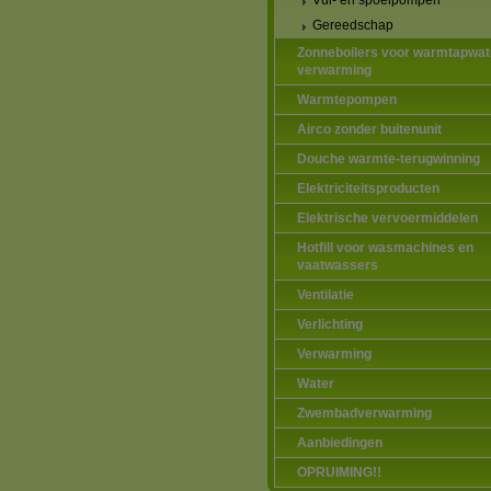
Vul- en spoelpompen
Gereedschap
Zonneboilers voor warmtapwat
verwarming
Warmtepompen
Airco zonder buitenunit
Douche warmte-terugwinning
Elektriciteitsproducten
Elektrische vervoermiddelen
Hotfill voor wasmachines en
vaatwassers
Ventilatie
Verlichting
Verwarming
Water
Zwembadverwarming
Aanbiedingen
OPRUIMING!!