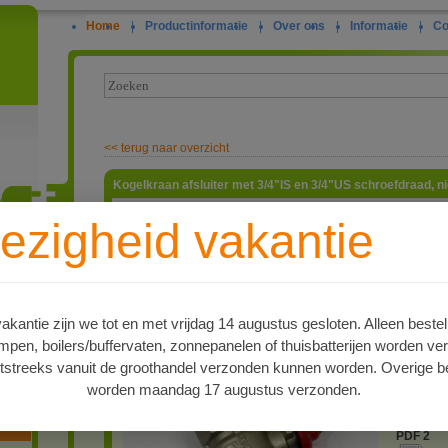
Home
|
Productinformatie
|
Over ons
|
Informatie
|
Co
<<
terug naar overzicht
Kogelkraan afsluiter met 3/4"IS en 3/4"US schroefdraad, ni
Afsluiter
ezigheid vakantie
afsluiten
Niet geke
ie
artnr
6803413
Type
kantie zijn we tot en met vrijdag 14 augustus gesloten. Alleen bestel
Afsluiter
en, boilers/buffervaten, zonnepanelen of thuisbatterijen worden ve
3/4"US 
tstreeks vanuit de groothandel verzonden kunnen worden. Overige be
PDF 1
worden maandag 17 augustus verzonden.
oren
PDF 2