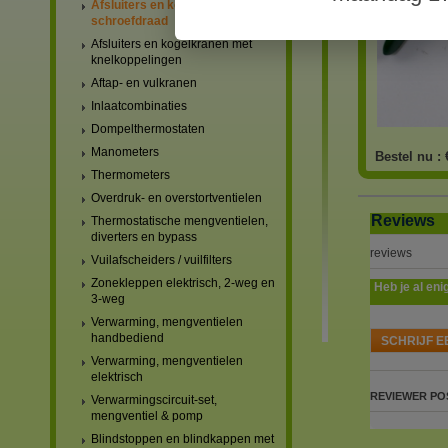
Afsluiters en kogelkranen met
schroefdraad
Afsluiters en kogelkranen met
knelkoppelingen
Aftap- en vulkranen
Inlaatcombinaties
Dompelthermostaten
Manometers
Bestel nu :
Thermometers
Overdruk- en overstortventielen
Reviews
Thermostatische mengventielen,
diverters en bypass
reviews
Vuilafscheiders / vuilfilters
Zonekleppen elektrisch, 2-weg en
Heb je al eni
3-weg
Verwarming, mengventielen
handbediend
SCHRIJF E
Verwarming, mengventielen
elektrisch
REVIEWER
PO
Verwarmingscircuit-set,
mengventiel & pomp
Blindstoppen en blindkappen met