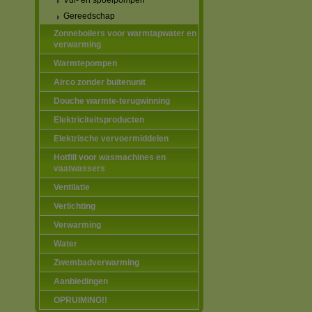
Vul- en spoelpompen
Gereedschap
Zonneboilers voor warmtapwater en
verwarming
Warmtepompen
Airco zonder buitenunit
Douche warmte-terugwinning
Elektriciteitsproducten
Elektrische vervoermiddelen
Hotfill voor wasmachines en
vaatwassers
Ventilatie
Verlichting
Verwarming
Water
Zwembadverwarming
Aanbiedingen
OPRUIMING!!