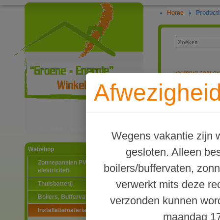
Home
|
Producti
<<
terug naar ov
Afwezigheid
Kogelkraan af
Ga naar productinformatie
Wegens vakantie zijn w
gesloten. Alleen b
Webshop
Zonnepanelen PV-systemen
boilers/buffervaten, zon
elektriciteit
verwerkt mits deze re
Thuisbatterij
Boilers, Buffervaten en toebehoren
verzonden kunnen word
Installatiematerialen
maandag 17