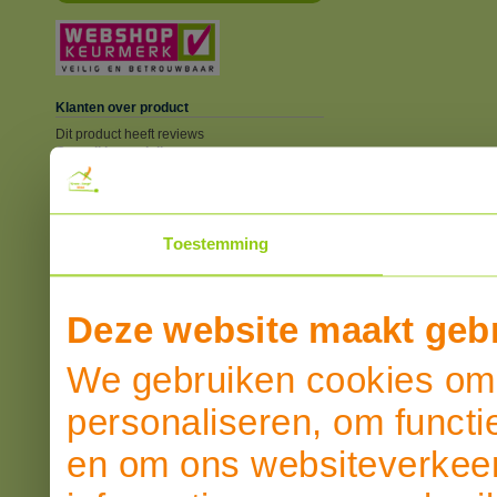
Klanten over product
Dit product heeft reviews
Overall beoordeling
SCHRIJF EEN REVIEW
Toestemming
Deze website maakt gebr
We gebruiken cookies om 
personaliseren, om functi
en om ons websiteverkeer