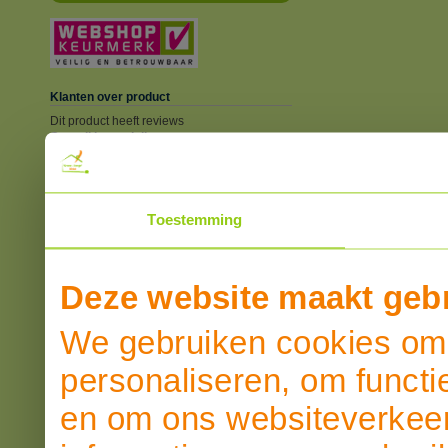
Klanten over product
Dit product heeft reviews
Overall beoordeling
SCHRIJF EEN REVIEW
Toestemming
Deze website maakt gebr
We gebruiken cookies om 
personaliseren, om functi
en om ons websiteverkeer