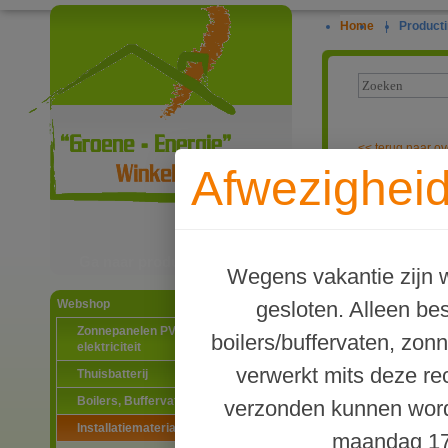
Home
|
Producti
<<
terug naar ov
Afwezigheid
Kogelkraan 2x
Ga naar productinformatie
Wegens vakantie zijn w
gesloten. Alleen b
Webshop
Zonnepanelen PV-systemen
boilers/buffervaten, zon
elektriciteit
verwerkt mits deze re
Thuisbatterij
Boilers, Buffervaten en toebehoren
verzonden kunnen word
Installatiematerialen
maandag 17