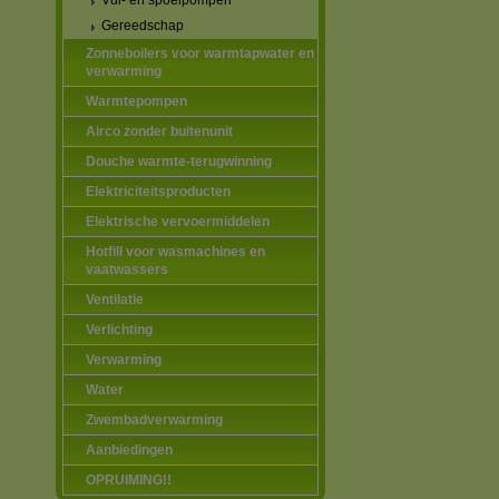
Vul- en spoelpompen
Gereedschap
Zonneboilers voor warmtapwater en
verwarming
Warmtepompen
Airco zonder buitenunit
Douche warmte-terugwinning
Elektriciteitsproducten
Elektrische vervoermiddelen
Hotfill voor wasmachines en
vaatwassers
Ventilatie
Verlichting
Verwarming
Water
Zwembadverwarming
Aanbiedingen
OPRUIMING!!