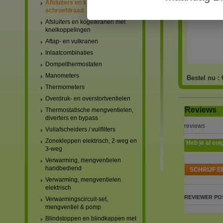
Afsluiters en kogelkranen met
schroefdraad
Afsluiters en kogelkranen met
knelkoppelingen
Aftap- en vulkranen
Inlaatcombinaties
Dompelthermostaten
Manometers
Bestel nu :
Thermometers
Overdruk- en overstortventielen
Reviews
Thermostatische mengventielen,
diverters en bypass
reviews
Vuilafscheiders / vuilfilters
Zonekleppen elektrisch, 2-weg en
Heb je al eni
3-weg
Verwarming, mengventielen
handbediend
SCHRIJF E
Verwarming, mengventielen
elektrisch
REVIEWER
PO
Verwarmingscircuit-set,
mengventiel & pomp
Blindstoppen en blindkappen met