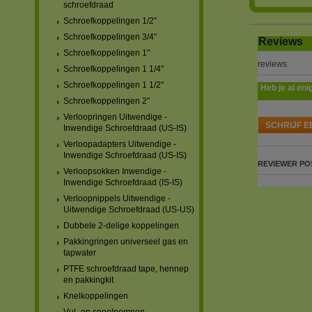
schroefdraad
Schroefkoppelingen 1/2"
Schroefkoppelingen 3/4"
Reviews
Schroefkoppelingen 1"
reviews
Schroefkoppelingen 1 1/4"
Schroefkoppelingen 1 1/2"
Heb je al eni
Schroefkoppelingen 2"
Verloopringen Uitwendige -
SCHRIJF E
Inwendige Schroefdraad (US-IS)
Verloopadapters Uitwendige -
Inwendige Schroefdraad (US-IS)
REVIEWER
PO
Verloopsokken Inwendige -
Inwendige Schroefdraad (IS-IS)
Verloopnippels Uitwendige -
Uitwendige Schroefdraad (US-US)
Dubbele 2-delige koppelingen
Pakkingringen universeel gas en
tapwater
PTFE schroefdraad tape, hennep
en pakkingkit
Knelkoppelingen