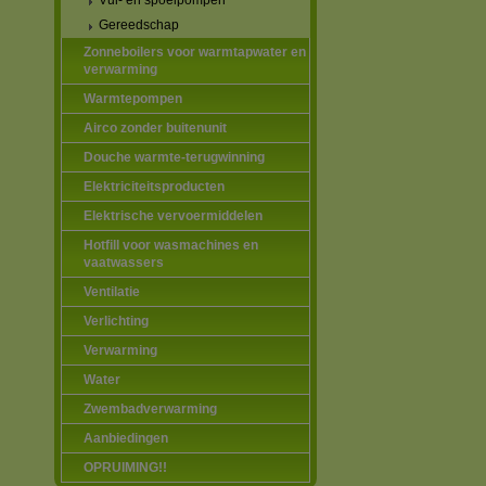
Vul- en spoelpompen
Gereedschap
Zonneboilers voor warmtapwater en
verwarming
Warmtepompen
Airco zonder buitenunit
Douche warmte-terugwinning
Elektriciteitsproducten
Elektrische vervoermiddelen
Hotfill voor wasmachines en
vaatwassers
Ventilatie
Verlichting
Verwarming
Water
Zwembadverwarming
Aanbiedingen
OPRUIMING!!