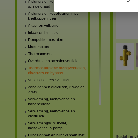
Afsluiters en kogelkranen met
schroefdraad
Afsluiters en kogelkranen met
knelkoppelingen
Aftap- en vulkranen
Inlaatcombinaties
Dompelthermostaten
Manometers
Thermometers
Overdruk- en overstortventielen
Thermostatische mengventielen,
diverters en bypass
Vuilafscheiders / vuilfilters
Zonekleppen elektrisch, 2-weg en
3-weg
Verwarming, mengventielen
handbediend
Verwarming, mengventielen
elektrisch
Verwarmingscircuit-set,
mengventiel & pomp
Blindstoppen en blindkappen met
Bestel nu :