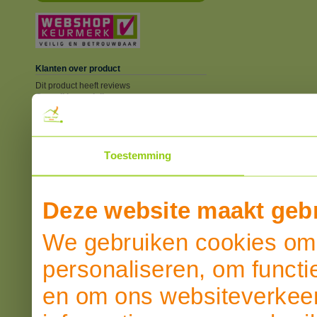
Klanten over product
Dit product heeft reviews
Overall beoordeling
SCHRIJF EEN REVIEW
Toestemming
Deze website maakt gebr
We gebruiken cookies om 
personaliseren, om functi
en om ons websiteverkeer