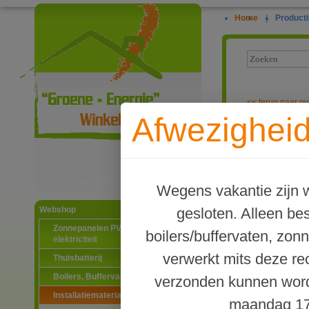
Home
|
Producti
<<
terug naar ov
Afwezigheid
Duco thermost
Ga naar productinformatie
Wegens vakantie zijn w
gesloten. Alleen b
Webshop
Zonnepanelen PV-systemen
boilers/buffervaten, zon
elektriciteit
verwerkt mits deze re
Thuisbatterij
Boilers, Buffervaten en toebehoren
verzonden kunnen word
Installatiematerialen
maandag 17