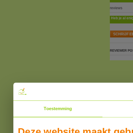
reviews
Heb je al eni
SCHRIJF E
REVIEWER
PO
Toestemming
Deze website maakt gebr