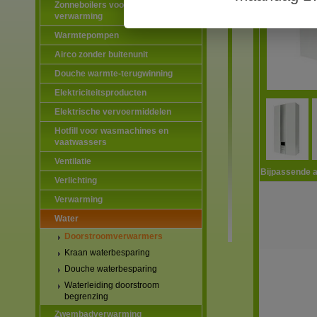
Zonneboilers voor warmtapwater en
verwarming
Warmtepompen
Airco zonder buitenunit
Douche warmte-terugwinning
Elektriciteitsproducten
Elektrische vervoermiddelen
Hotfill voor wasmachines en
vaatwassers
Ventilatie
Bijpassende a
Verlichting
Verwarming
Water
Doorstroomverwarmers
Kraan waterbesparing
Douche waterbesparing
Waterleiding doorstroom
begrenzing
Zwembadverwarming