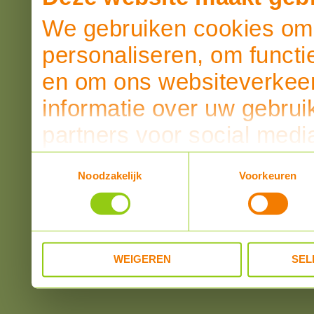
We gebruiken cookies om 
personaliseren, om functi
en om ons websiteverkeer
informatie over uw gebrui
partners voor social medi
partners kunnen deze ge
Toestemmingsselectie
Noodzakelijk
Voorkeuren
informatie die u aan ze he
verzameld op basis van u
WEIGEREN
SEL