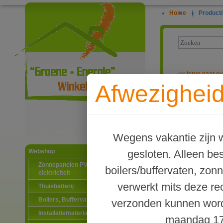
Home
|
Producti
<<
terug naar ov
Afwezigheid
POW-LCD Multi
Ga naar productinformatie
Wegens vakantie zijn w
gesloten. Alleen b
Webshop
Zonnepanelen PV-systemen
boilers/buffervaten, zon
elektriciteit
verwerkt mits deze re
Thuisbatterij
Boilers, Buffervaten en toebehoren
verzonden kunnen word
Installatiematerialen
maandag 17