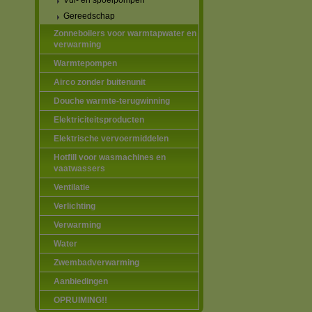
Vul- en spoelpompen
Gereedschap
Zonneboilers voor warmtapwater en
verwarming
Warmtepompen
Airco zonder buitenunit
Douche warmte-terugwinning
Elektriciteitsproducten
Elektrische vervoermiddelen
Hotfill voor wasmachines en
vaatwassers
Ventilatie
Verlichting
Verwarming
Water
Zwembadverwarming
Aanbiedingen
OPRUIMING!!