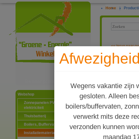
Home
|
Producti
<<
terug naar ov
Afwezigheid
Set voor het 
exclusief pom
Ga naar productinformatie
Wegens vakantie zijn w
gesloten. Alleen b
Webshop
Zonnepanelen PV-systemen
boilers/buffervaten, zon
elektriciteit
verwerkt mits deze re
Thuisbatterij
Boilers, Buffervaten en toebehoren
verzonden kunnen word
Installatiematerialen
maandag 17