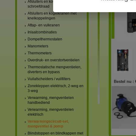
Afsluiters en kogelkranen met
schroefdraad
Afsluiters en kogelkranen met
knelkoppelingen
Aftap- en vulkranen
Inlaatcombinaties
Dompelthermostaten
Manometers
Thermometers
Overdruk- en overstortventielen
Thermostatische mengventielen,
diverters en bypass
Vuilafscheiders / vuilfilters
Bestel nu :
Zonekleppen elektrisch, 2-weg en
3-weg
Verwarming, mengventielen
handbediend
Verwarming, mengventielen
elektrisch
Verwarmingscircuit-set,
mengventiel & pomp
Blindstoppen en blindkappen met