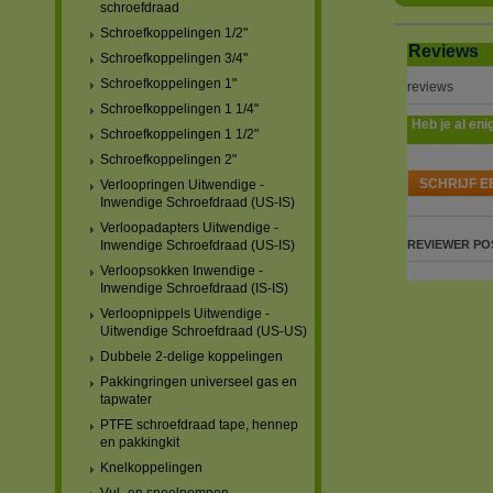
schroefdraad
Schroefkoppelingen 1/2"
Reviews
Schroefkoppelingen 3/4"
Schroefkoppelingen 1"
reviews
Schroefkoppelingen 1 1/4"
Heb je al eni
Schroefkoppelingen 1 1/2"
Schroefkoppelingen 2"
SCHRIJF E
Verloopringen Uitwendige -
Inwendige Schroefdraad (US-IS)
Verloopadapters Uitwendige -
Inwendige Schroefdraad (US-IS)
REVIEWER
PO
Verloopsokken Inwendige -
Inwendige Schroefdraad (IS-IS)
Verloopnippels Uitwendige -
Uitwendige Schroefdraad (US-US)
Dubbele 2-delige koppelingen
Pakkingringen universeel gas en
tapwater
PTFE schroefdraad tape, hennep
en pakkingkit
Knelkoppelingen