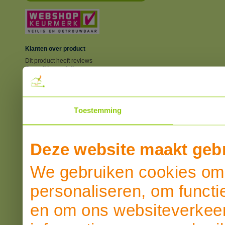
Klanten over product
Dit product heeft reviews
Overall beoordeling
SCHRIJF EEN REVIEW
Toestemming
Deze website maakt gebr
We gebruiken cookies om 
personaliseren, om functi
en om ons websiteverkeer