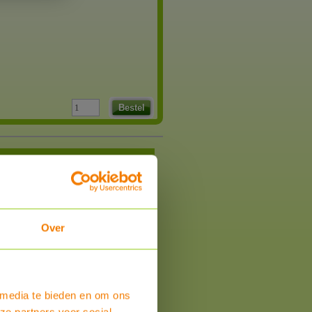
Bestel
Over
 media te bieden en om ons
ze partners voor social
om