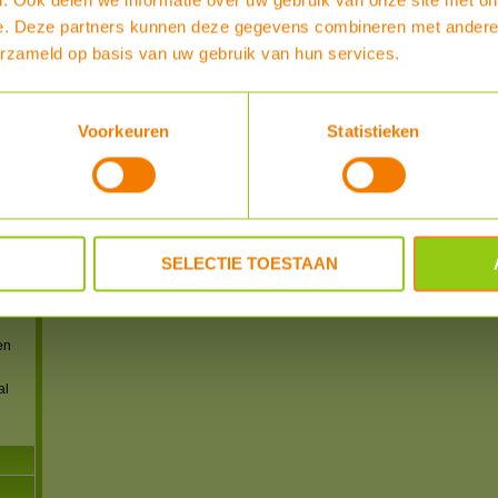
e. Deze partners kunnen deze gegevens combineren met andere i
erzameld op basis van uw gebruik van hun services.
iler
voor
Voorkeuren
Statistieken
n
lers
ng
SELECTIE TOESTAAN
ng
en
al