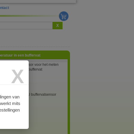
ntact
X
ratuur in een buffervat
c temperatuursensor voor het meten
X
mperatuur in een buffervat
0
c PAW-A2W-TSBU buffervatsensor
lingen van
rwerkt mits
c (Jap)
stellingen
aad