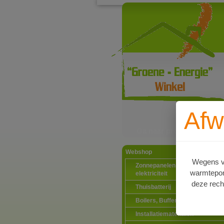
Afw
Ga naar productinformat
Webshop
Wegens va
Zonnepanelen PV-systemen
warmtepomp
elektriciteit
deze rech
Thuisbatterij
Boilers, Buffervaten en toebeh
Installatiematerialen