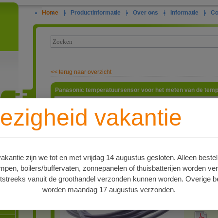
Home
|
Productinformatie
|
Over ons
|
Informatie
|
Co
<<
terug naar overzicht
Panasonic temperatuursensor voor het meten van de tempe
Panasoni
ezigheid vakantie
van de te
artnr
ie
9111064
Type
Panasoni
kantie zijn we tot en met vrijdag 14 augustus gesloten. Alleen bestel
Merk
en, boilers/buffervaten, zonnepanelen of thuisbatterijen worden ve
Panasoni
tstreeks vanuit de groothandel verzonden kunnen worden. Overige be
Levertijd
worden maandag 17 augustus verzonden.
Op voorr
oren
PDF 1