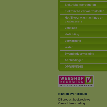
Elektriciteitsproducten
Elektrische vervoermiddelen
Hotfill voor wasmachines en
vaatwassers
Ventilatie
Verlichting
Verwarming
Water
Zwembadverwarming
Aanbiedingen
OPRUIMING!!
Klanten over product
Dit product heeft reviews
Overall beoordeling