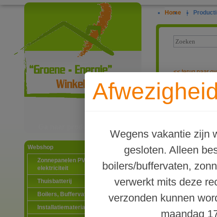
Home
|
Producti
<<
terug naar ov
Afwezigheid
Terrendis voo
Ga naar productinformatie
Wegens vakantie zijn w
gesloten. Alleen b
Webshop
Zonnepanelen PV-systemen
boilers/buffervaten, zon
elektriciteit
verwerkt mits deze re
Thuisbatterij
Boilers, Buffervaten en toebehoren
verzonden kunnen word
Installatiematerialen
maandag 17