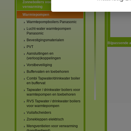
Zonneboilers voor warmtapwater en
verwarming
Warmtepompen
Warmtepompboilers Panasonic
Lucht-water warmtepompen
Panasonic
Bevestigingsmaterialen
Bijpassende a
PVT
Aansluitingen en
(verloop)koppelingen
Vorstbeveiliging
Buffervaten en toebehoren
Combi Tapwater/drinkwater boiler
en buffervat
Tapwater / drinkwater boilers voor
warmtepompen en toebehoren
RVS Tapwater / drinkwater boilers
voor warmtepompen
Vuilafscheiders
Zonekleppen elektrisch
Mengventielen voor verwarming
(handbediend)