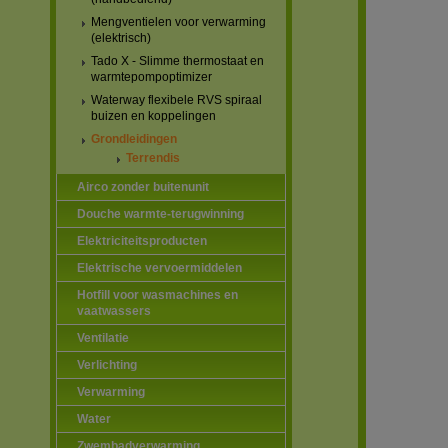
Mengventielen voor verwarming
(elektrisch)
Tado X - Slimme thermostaat en
warmtepompoptimizer
Waterway flexibele RVS spiraal
buizen en koppelingen
Grondleidingen
Terrendis
Airco zonder buitenunit
Douche warmte-terugwinning
Elektriciteitsproducten
Elektrische vervoermiddelen
Hotfill voor wasmachines en
vaatwassers
Ventilatie
Verlichting
Verwarming
Water
Zwembadverwarming