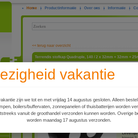
Home
|
Productinformatie
|
Over ons
|
Informatie
|
Co
<<
terug naar overzicht
Terrendis stofkap Quadruple, 140 / 2 x 32mm + 32mm + 2
Stofkappe
ezigheid vakantie
transport
montage e
ie
een krimp
artnr
9221014
kantie zijn we tot en met vrijdag 14 augustus gesloten. Alleen bestel
Type
en, boilers/buffervaten, zonnepanelen of thuisbatterijen worden ve
Terrendis
32mm + 
tstreeks vanuit de groothandel verzonden kunnen worden. Overige be
worden maandag 17 augustus verzonden.
Merk
oren
Terrendis
Levertijd