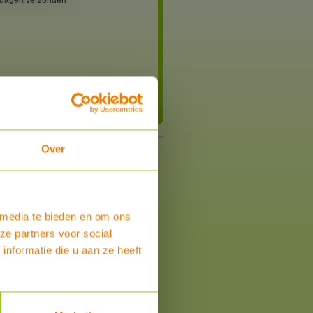
 dagen verzonden
Bestel
Over
 media te bieden en om ons
ze partners voor social
nformatie die u aan ze heeft
om