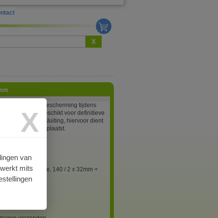
ntact
X
5mm
n voor tijdelijke bescherming tijdens
X
 en opslag. Niet geschikt voor definitieve
n waterdichte afsluiting, hiervoor dient
kap te worden geplaatst.
5
lingen van
rwerkt mits
 stofkap Quadruple, 140 / 2 x 32mm +
25mm
stellingen
 (Be)