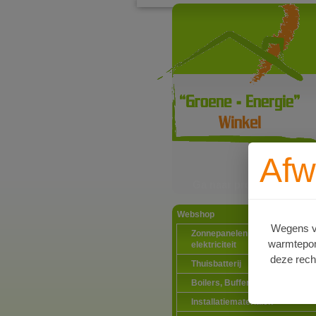
Afw
Ga naar productinformat
Webshop
Wegens va
Zonnepanelen PV-systemen
warmtepomp
elektriciteit
deze rech
Thuisbatterij
Boilers, Buffervaten en toebeh
Installatiematerialen