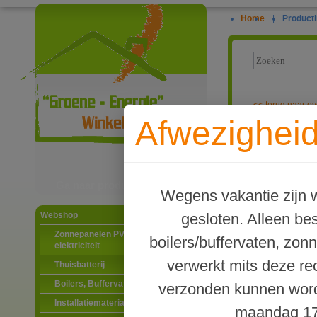
Home
|
Producti
<<
terug naar ov
Afwezigheid
Terrendis sto
Ga naar productinformatie
Wegens vakantie zijn w
gesloten. Alleen b
Webshop
Zonnepanelen PV-systemen
boilers/buffervaten, zon
elektriciteit
verwerkt mits deze re
Thuisbatterij
Boilers, Buffervaten en toebehoren
verzonden kunnen word
Installatiematerialen
maandag 17