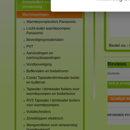
Zonneboilers voor warmtapwater en
verwarming
Warmtepompen
Warmtepompboilers Panasonic
Lucht-water warmtepompen
Panasonic
Bevestigingsmaterialen
Bestel nu :
PVT
Aansluitingen en
(verloop)koppelingen
Reviews
Vorstbeveiliging
Buffervaten en toebehoren
reviews
Combi Tapwater/drinkwater boiler
en buffervat
Heb je al eni
Tapwater / drinkwater boilers voor
warmtepompen en toebehoren
SCHRIJF E
RVS Tapwater / drinkwater boilers
voor warmtepompen
Vuilafscheiders
REVIEWER
PO
Zonekleppen elektrisch
Mengventielen voor verwarming
(handbediend)