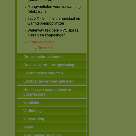
Mengventielen voor verwarming
(elektrisch)
Tado X - Slimme thermostaat en
warmtepompoptimizer
Waterway flexibele RVS spiraal
buizen en koppelingen
Grondleidingen
Terrendis
Airco zonder buitenunit
Douche warmte-terugwinning
Elektriciteitsproducten
Elektrische vervoermiddelen
Hotfill voor wasmachines en
vaatwassers
Ventilatie
Verlichting
Verwarming
Water
Zwembadverwarming