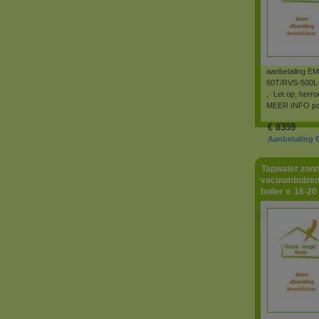
aanbetaling E
60T/RVS-500L-
,- Let op, herr
MEER INFO pag
€
8359
Aanbetaling €
Tapwater zonn
vacuumbuizen
boiler v. 16-2