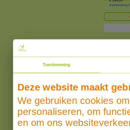
€
14939
Aanbetaling € 
Toestemming
Deze website maakt gebr
We gebruiken cookies om 
personaliseren, om functi
en om ons websiteverkeer