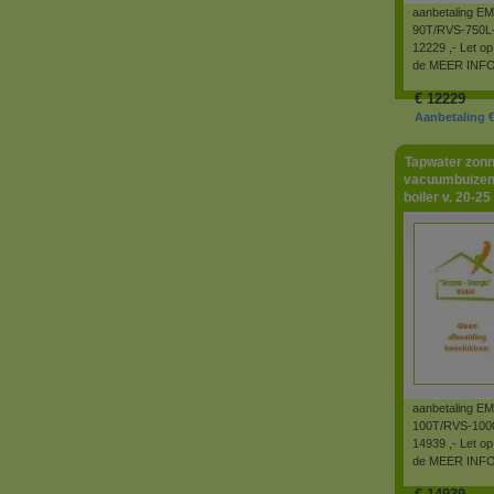
aanbetaling E
90T/RVS-750L-
12229 ,- Let op
de MEER INFO 
€
12229
Aanbetaling € 
Tapwater zonn
vacuumbuizen
boiler v. 20-2
aanbetaling E
100T/RVS-1000
14939 ,- Let op
de MEER INFO 