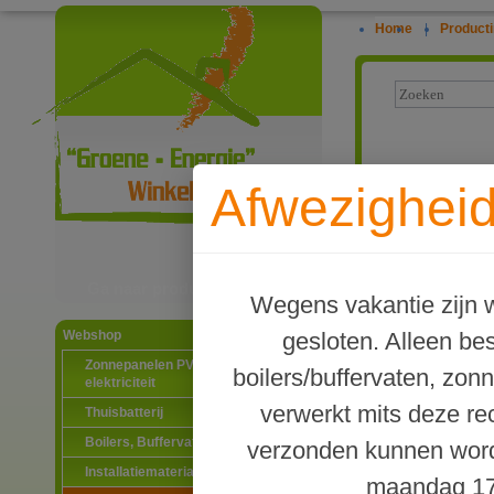
Home
|
Producti
Webwinke
Afwezigheid
systeme
Tapwater zonn
vacuumbuizen
Ga naar productinformatie
boiler v. 3-4 p
Wegens vakantie zijn w
gesloten. Alleen b
Webshop
Zonnepanelen PV-systemen
boilers/buffervaten, zon
elektriciteit
verwerkt mits deze re
Thuisbatterij
Boilers, Buffervaten en toebehoren
verzonden kunnen word
Installatiematerialen
maandag 17