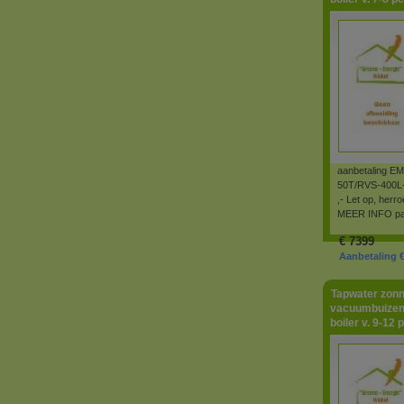
aanbetaling E
50T/RVS-400L-
,- Let op, herr
MEER INFO pag
€
7399
Aanbetaling €
Tapwater zonn
vacuumbuizen
boiler v. 9-12