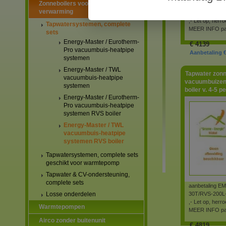
Zonneboilers voor warmtapwater en
aanbetaling E
verwarming
20T/RVS-150L-
,- Let op, herr
Tapwatersystemen, complete
MEER INFO pag
sets
Energy-Master / Eurotherm-
€
4139
Pro vacuumbuis-heatpipe
Aanbetaling €
systemen
Energy-Master / TWL
Tapwater zonn
vacuumbuis-heatpipe
vacuumbuizen
systemen
boiler v. 4-5 p
Energy-Master / Eurotherm-
Pro vacuumbuis-heatpipe
systemen RVS boiler
Energy-Master / TWL
vacuumbuis-heatpipe
systemen RVS boiler
Tapwatersystemen, complete sets
geschikt voor warmtepomp
Tapwater & CV-ondersteuning,
complete sets
aanbetaling E
Losse onderdelen
30T/RVS-200L-
,- Let op, herr
Warmtepompen
MEER INFO pag
Airco zonder buitenunit
€
4819