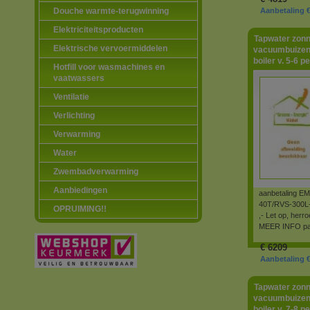
Douche warmte-terugwinning
Aanbetaling €
Elektriciteitsproducten
Tapwater zonn
Elektrische vervoermiddelen
vacuumbuizen
boiler v. 5-6 p
Hotfill voor wasmachines en
vaatwassers
Ventilatie
Verlichting
Verwarming
Water
Zwembadverwarming
Aanbiedingen
aanbetaling E
40T/RVS-300L-
OPRUIMING!!
,- Let op, herr
MEER INFO pag
€
6209
Aanbetaling €
Tapwater zonn
vacuumbuizen
boiler v. 7-8 p