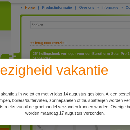
Home
|
Productinformatie
|
Over ons
|
Informatie
|
Co
<<
terug naar overzicht
25° hellingshoek verhoger voor een Eurotherm-Solar Pro-
pannendak.
ezigheid vakantie
Zonnecol
wanneer d
ie
zonneboi
gebruikt 
in de maa
horizon s
kantie zijn we tot en met vrijdag 14 augustus gesloten. Alleen bestel
hellingsh
en, boilers/buffervaten, zonnepanelen of thuisbatterijen worden ve
graden g
een schui
tstreeks vanuit de groothandel verzonden kunnen worden. Overige be
ervoor ki
worden maandag 17 augustus verzonden.
gebruiken
oren
de boven
waardoor