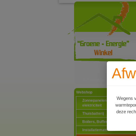
Afw
Ga naar productinformat
Webshop
Wegens va
Zonnepanelen PV-systemen
warmtepomp
elektriciteit
deze rech
Thuisbatterij
Boilers, Buffervaten en toebeh
Installatiematerialen