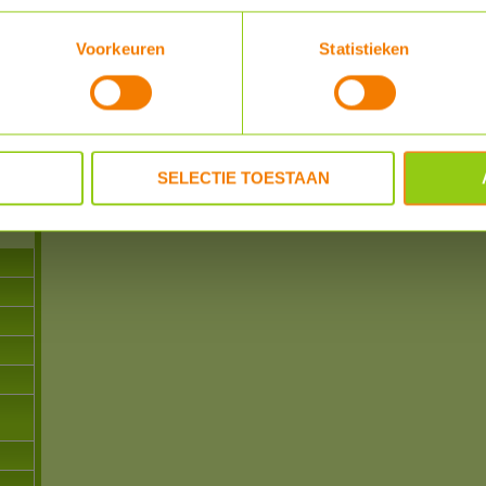
REVIEWER
POSTED
Voorkeuren
Statistieken
n
powered by
myShop.c
-
SELECTIE TOESTAAN