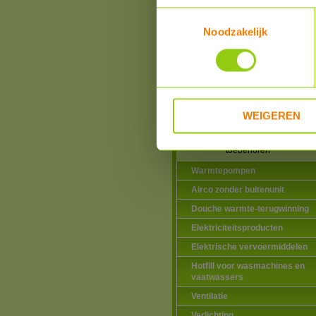
toebehoren
Toestemmingsselectie
Zone kleppen
Noodzakelijk
Glycol, solar vloeistof e
toebehoren
Expansievaten en
toebehoren
Hoge Temperatuur buis
isolatie
WEIGEREN
Inlaatcombinaties,
thermostatische
mengventielen en
toebehoren
Warmtepompen
Airco zonder buitenunit
Douche warmte-terugwinning
Elektriciteitsproducten
Elektrische vervoermiddelen
Hotfill voor wasmachines en
vaatwassers
Ventilatie
Verlichting