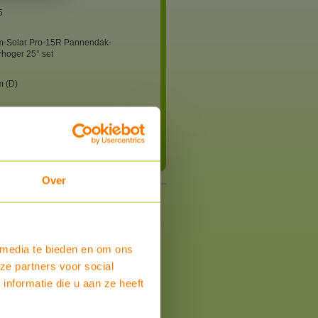
5
m-Solar Pro-15R Pannendak-
rhoger 25° set
m (D)
ag, alleen ophalen bij ons in Houten of
 tegen meerprijs
Bestel
Over
 media te bieden en om ons
ze partners voor social
nformatie die u aan ze heeft