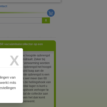
ntact
X
15R vacuümbuiscollector op een
X
lectoren leveren de hoogste opbrengst
e zon loodrecht instraalt. Zeker bij
lers die (ook) voor verwarming worden
is de behoefte aan opbrengst het hoogst
nden dat de zon juist laag aan de
taat. Voor de hoogste opbrengst is een
lingen van
oek van 45 tot zelfs wel meer dan 60
rwerkt mits
ewenst. Aangezien de hellingshoek van
n pannendak meestal lager is kunt u
stellingen
ezen om een hellingshoek verhoger te
 die ervoor zorgt dat de collector aan
kant wat hoger boven het dak komt
 de hellingshoek toeneemt.