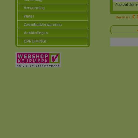
Anjo plat dak 
Verwarming
Water
€ 
Bestel nu :
Zwembadverwarming
Aanbiedingen
OPRUIMING!!