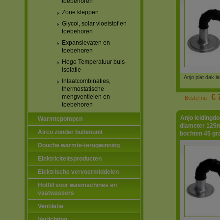
toebehoren
Zone kleppen
Glycol, solar vloeistof en
toebehoren
Expansievaten en
toebehoren
Hoge Temperatuur buis-
isolatie
Anjo plat dak 
Inlaatcombinaties,
thermostatische
€ 
mengventielen en
Bestel nu :
toebehoren
Anjo leidingdo
Warmtepompen
diameter 125m
Airco zonder buitenunit
bochten 45 gr
Douche warmte-terugwinning
Elektriciteitsproducten
Elektrische vervoermiddelen
Hotfill voor wasmachines en
vaatwassers
Ventilatie
Verlichting