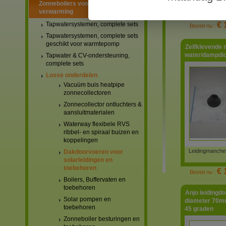
Zonneboilers voor warmtapwater en
antraciet/zwart
verwarming
Tapwatersystemen, complete sets
€ 
Bestel nu :
Tapwatersystemen, complete sets
geschikt voor warmtepomp
Zelfklevende 
water/dampdi
Tapwater & CV-ondersteuning,
complete sets
Losse onderdelen
Vacuüm buis heatpipe
zonnecollectoren
Zonnecollector ontluchters &
aansluitmaterialen
Waterway flexibele RVS
ribbel- en spiraal buizen en
koppelingen
Leidingmanchet
Dakdoorvoeren voor
solarleidingen en
toebehoren
€ 
Bestel nu :
Boilers, Buffervaten en
toebehoren
Anjo leidingdo
Solar pompen en
diameter 70mm
toebehoren
45 graden
Zonneboiler besturingen en