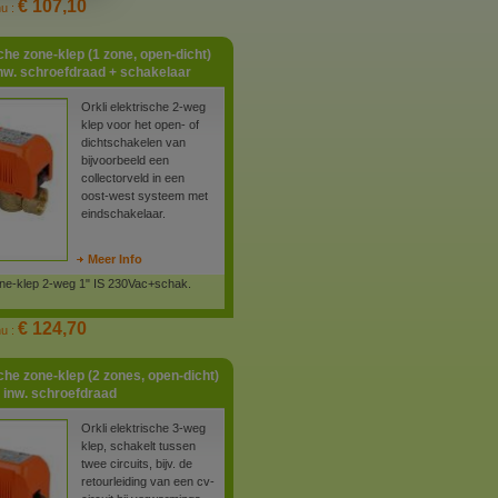
€ 107,10
nu :
che zone-klep (1 zone, open-dicht)
nw. schroefdraad + schakelaar
Orkli elektrische 2-weg
klep voor het open- of
dichtschakelen van
bijvoorbeeld een
collectorveld in een
oost-west systeem met
eindschakelaar.
Meer Info
one-klep 2-weg 1" IS 230Vac+schak.
€ 124,70
nu :
che zone-klep (2 zones, open-dicht)
 inw. schroefdraad
Orkli elektrische 3-weg
klep, schakelt tussen
twee circuits, bijv. de
retourleiding van een cv-