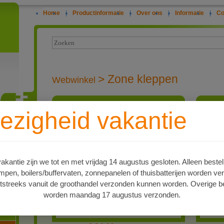
Home
|
Productinformatie
|
Over ons
|
Informatie
|
Co
>
Zone kleppen
Webwinkel
Elektrische zone-klep (1 zone, open-dicht)
Elektris
ezigheid vakantie
met 3/4" inw. schroefdraad
met 3/4"
Orkli elektrische 2-weg
ie
klep voor het open- of
dichtschakelen van
bijvoorbeeld een
collectorveld in een
kantie zijn we tot en met vrijdag 14 augustus gesloten. Alleen bestel
oost-west systeem.
en, boilers/buffervaten, zonnepanelen of thuisbatterijen worden ve
tstreeks vanuit de groothandel verzonden kunnen worden. Overige be
worden maandag 17 augustus verzonden.
Meer Info
oren
Orkli Zone-klep 2-weg 3/4" IS 230Vac
Orkli Z