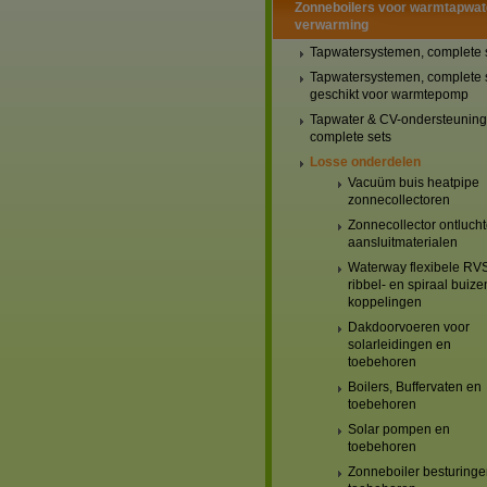
Zonneboilers voor warmtapwat
verwarming
Tapwatersystemen, complete 
Tapwatersystemen, complete 
geschikt voor warmtepomp
Tapwater & CV-ondersteuning
complete sets
Losse onderdelen
Vacuüm buis heatpipe
zonnecollectoren
Zonnecollector ontlucht
aansluitmaterialen
Waterway flexibele RV
ribbel- en spiraal buize
koppelingen
Dakdoorvoeren voor
solarleidingen en
toebehoren
Boilers, Buffervaten en
toebehoren
Solar pompen en
toebehoren
Zonneboiler besturinge