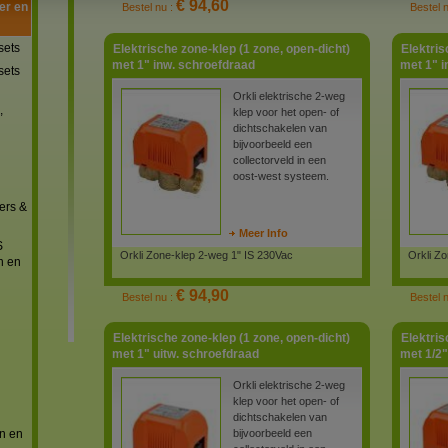
€ 94,60
er en
Bestel nu :
Bestel 
sets
Elektrische zone-klep (1 zone, open-dicht)
Elektris
met 1" inw. schroefdraad
met 1" i
sets
Orkli elektrische 2-weg
,
klep voor het open- of
dichtschakelen van
bijvoorbeeld een
collectorveld in een
oost-west systeem.
ers &
Meer Info
S
Orkli Zone-klep 2-weg 1" IS 230Vac
Orkli Z
n en
€ 94,90
Bestel nu :
Bestel 
Elektrische zone-klep (1 zone, open-dicht)
Elektris
met 1" uitw. schroefdraad
met 1/2"
Orkli elektrische 2-weg
klep voor het open- of
dichtschakelen van
n en
bijvoorbeeld een