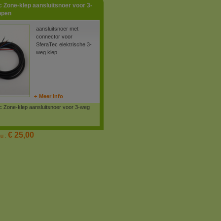
 Zone-klep aansluitsnoer voor 3-
ppen
aansluitsnoer met
connector voor
SferaTec elektrische 3-
weg klep
Meer Info
c Zone-klep aansluitsnoer voor 3-weg
€ 25,00
nu :