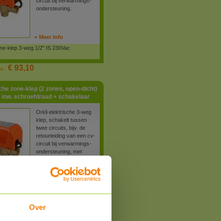
circuit bij verwarmings-
ondersteuning.
Meer Info
one-klep 3-weg 1/2" IS 230Vac
€ 93,10
nu :
che zone-klep (2 zones, open-dicht)
 inw. schroefdraad + schakelaar
Orkli elektrische 3-weg
klep, schakelt tussen
twee circuits, bijv. de
retourleiding van een cv-
circuit bij verwarmings-
ondersteuning, met
eindschakelaar.
Meer Info
one-klep 3-weg 3/4" IS 230Vac+schak.
Over
€ 116,30
nu :