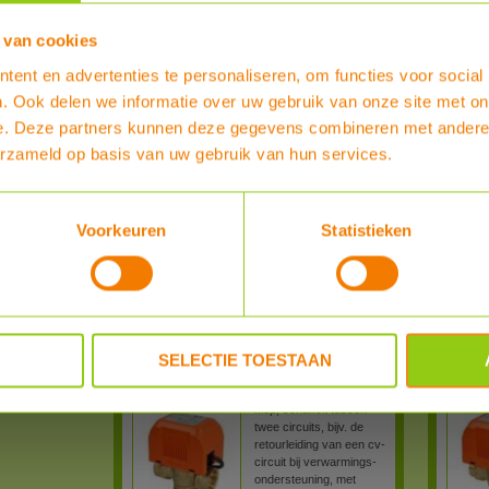
Elektrische zone-klep (2 zones, open-dicht)
Elektris
 van cookies
met 3/4" uitw. schroefdraad
met 1" i
ent en advertenties te personaliseren, om functies voor social
Orkli elektrische 3-weg
klep, schakelt tussen
. Ook delen we informatie over uw gebruik van onze site met on
twee circuits, bijv. de
e. Deze partners kunnen deze gegevens combineren met andere i
retourleiding van een cv-
circuit bij verwarmings-
erzameld op basis van uw gebruik van hun services.
ondersteuning.
Meer Info
Voorkeuren
Statistieken
Orkli Zone-klep 3-weg 3/4" US 230Vac
Orkli Z
€ 116,30
Bestel nu :
Bestel 
Elektrische zone-klep (2 zones, open-dicht)
Elektris
met 1" inw. schroefdraad + schakelaar
met 1" u
SELECTIE TOESTAAN
Orkli elektrische 3-weg
klep, schakelt tussen
twee circuits, bijv. de
retourleiding van een cv-
circuit bij verwarmings-
ondersteuning, met