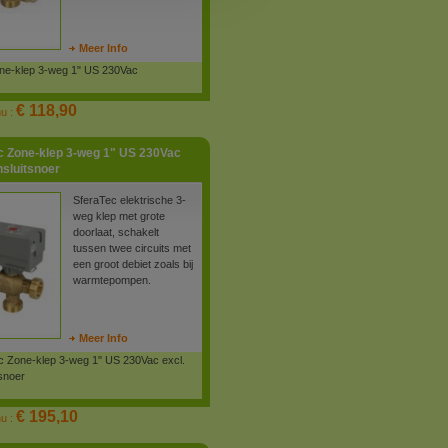
Meer Info
one-klep 3-weg 1" US 230Vac
€ 118,90
nu :
c Zone-klep 3-weg 1" US 230Vac
nsluitsnoer
SferaTec elektrische 3-
weg klep met grote
doorlaat, schakelt
tussen twee circuits met
een groot debiet zoals bij
warmtepompen.
Meer Info
c Zone-klep 3-weg 1" US 230Vac excl.
snoer
€ 195,10
nu :