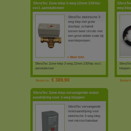
SferaTec Zone-klep 3-weg 22mm 230Vac
SferaTec
excl. aansluitsnoer
weg kle
SferaTec elektrische 3-
weg klep met grote
doorlaat, schakelt
tussen twee circuits met
een groot debiet zoals bij
warmtepompen.
Meer Info
SferaTec Zone-klep 3-weg 22mm 230Vac excl.
SferaTe
aansluitsnoer
kleppen
€ 389,90
Bestel nu :
Bestel 
SferaTec Zone-klep vervangende motor
aandrijving voor 3-weg kleppen
SferaTec vervangende
motoraandrijving voor
elektrische 3-weg klep,
met microschakelaar