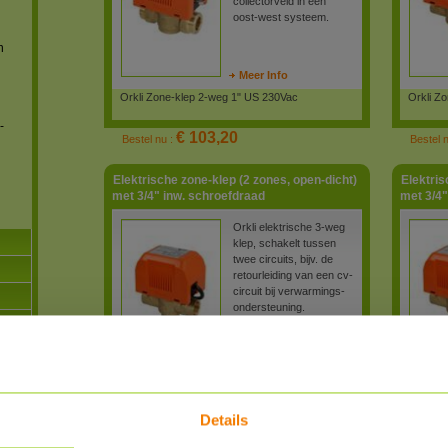
collectorveld in een
oost-west systeem.
n
Meer Info
Orkli Zone-klep 2-weg 1" US 230Vac
Orkli Z
-
€ 103,20
Bestel nu :
Bestel 
Elektrische zone-klep (2 zones, open-dicht)
Elektris
met 3/4" inw. schroefdraad
met 3/4"
Orkli elektrische 3-weg
klep, schakelt tussen
twee circuits, bijv. de
retourleiding van een cv-
circuit bij verwarmings-
ondersteuning.
Meer Info
Orkli Zone-klep 3-weg 3/4" IS 230Vac
Orkli Z
Details
€ 96,00
Bestel nu :
Bestel 