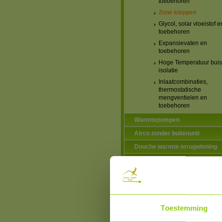
toebehoren
Zone kleppen
Glycol, solar vloeistof e
toebehoren
Expansievaten en
toebehoren
Hoge Temperatuur buis
isolatie
Inlaatcombinaties,
thermostatische
mengventielen en
toebehoren
Warmtepompen
Airco zonder buitenunit
Douche warmte-terugwinning
Elektriciteitsproducten
Elektrische vervoermiddelen
Hotfill voor wasmachines en
vaatwassers
Toestemming
Ventilatie
Verlichting