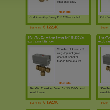
eindschakelaar.
Meer Info
Orkli Zone-klep 3-weg 1" IS 230Vac+schak.
Orkli Z
€ 122,40
Bestel nu :
Bestel 
SferaTec Zone-klep 3-weg 3/4" IS 230Vac
SferaTe
excl. aansluitsnoer
excl. aa
SferaTec elektrische 3-
weg klep met grote
doorlaat, schakelt
tussen twee circuits
Meer Info
SferaTec Zone-klep 3-weg 3/4" IS 230Vac excl.
SferaTe
aansluitsnoer
aansluit
€ 192,90
Bestel nu :
Bestel 