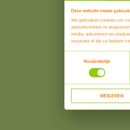
Verwarming
Deze website maakt gebruik
Water
We gebruiken cookies om cont
Zwembadverwarming
websiteverkeer te analyseren
Aanbiedingen
media, adverteren en analys
OPRUIMING!!
verstrekt of die ze hebben v
Toestemmingsselectie
Noodzakelijk
WEIGEREN