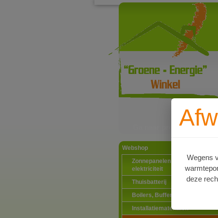
Afw
Ga naar productinformat
Webshop
Wegens va
Zonnepanelen PV-systemen
warmtepomp
elektriciteit
deze rech
Thuisbatterij
Boilers, Buffervaten en toebeh
Installatiematerialen