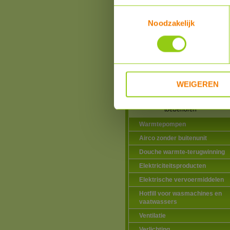
toebehoren
Toestemmingsselectie
Zone kleppen
Noodzakelijk
Glycol, solar vloeistof e
toebehoren
Expansievaten en
toebehoren
Hoge Temperatuur buis
isolatie
WEIGEREN
Inlaatcombinaties,
thermostatische
mengventielen en
toebehoren
Warmtepompen
Airco zonder buitenunit
Douche warmte-terugwinning
Elektriciteitsproducten
Elektrische vervoermiddelen
Hotfill voor wasmachines en
vaatwassers
Ventilatie
Verlichting