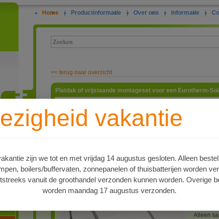
Home
|
Productinformatie
|
Over ons
|
Informatie
|
Co
<<
terug naar overzicht
Platdak of vrijstaande montageset voor een Eurotherm-So
Montages
ezigheid vakantie
20R vacuü
vrijstaan
ie
handleidi
graden ma
aan te pa
aan het f
kantie zijn we tot en met vrijdag 14 augustus gesloten. Alleen bestel
aan de o
en, boilers/buffervaten, zonnepanelen of thuisbatterijen worden ve
(ballast)
montagesy
tstreeks vanuit de groothandel verzonden kunnen worden. Overige be
staanders
worden maandag 17 augustus verzonden.
en uit dri
oren
25 of 30 
montagesy
Alleen sa