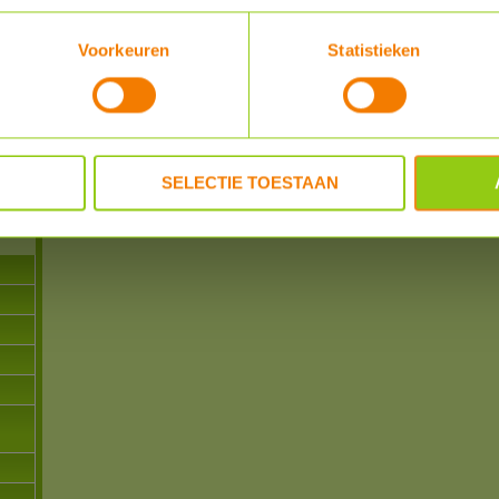
SCHRIJF EEN REVIEW
Voorkeuren
Statistieken
n
REVIEWER
POSTED
powered by
myShop.c
-
SELECTIE TOESTAAN