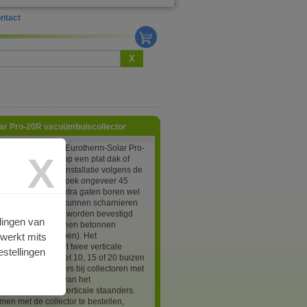
ntact
X
lar Pro-20R vacuümbuiscollector
ysteem voor een Eurotherm-Solar Pro-
X
mbuis collector op een plat dak of
d op de grond. Bij installatie volgens de
ng is de hellingshoek ongeveer 45
ar deze is met extra gaten boren wel
ssen. De voetjes kunnen scharnieren
rame en dienen te worden bevestigd
lingen van
ndergrond of aan een betonnen
rwerkt mits
tegel (niet inbegrepen). Het
steem bestaat uit twee verticale
stellingen
 bij collectoren met 10, 15 of 20 buizen
e verticale staanders bij collectoren met
buizen. De foto is van het
steem met drie verticale staanders.
men met de collector te bestellen,