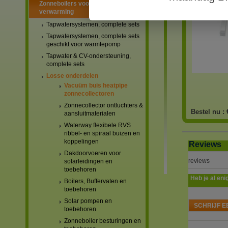
Zonneboilers voor warmtapwater en
verwarming
Tapwatersystemen, complete sets
Tapwatersystemen, complete sets
geschikt voor warmtepomp
Tapwater & CV-ondersteuning,
complete sets
Losse onderdelen
Vacuüm buis heatpipe
zonnecollectoren
Zonnecollector ontluchters &
Bestel nu :
aansluitmaterialen
Waterway flexibele RVS
ribbel- en spiraal buizen en
koppelingen
Reviews
Dakdoorvoeren voor
reviews
solarleidingen en
toebehoren
Heb je al eni
Boilers, Buffervaten en
toebehoren
Solar pompen en
SCHRIJF E
toebehoren
Zonneboiler besturingen en