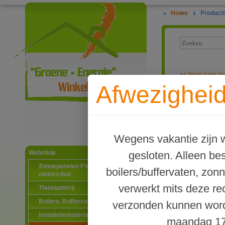
Home
|
Producti
<<
terug naar ov
Afwezigheid
15° hellingsh
pannendak.
Ga naar productinformatie
Wegens vakantie zijn w
gesloten. Alleen b
Webshop
Zonnepanelen PV-systemen
boilers/buffervaten, zon
elektriciteit
verwerkt mits deze re
Thuisbatterij
Boilers, Buffervaten en toebehoren
verzonden kunnen word
Installatiematerialen
maandag 17