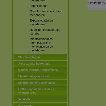
toebehoren
REVIEWER
PO
Zone kleppen
Glycol, solar vloeistof en
toebehoren
Expansievaten en
toebehoren
Hoge Temperatuur buis-
isolatie
Inlaatcombinaties,
thermostatische
mengventielen en
toebehoren
Warmtepompen
Airco zonder buitenunit
Douche warmte-terugwinning
Elektriciteitsproducten
Elektrische vervoermiddelen
Hotfill voor wasmachines en
vaatwassers
Ventilatie
Verlichting