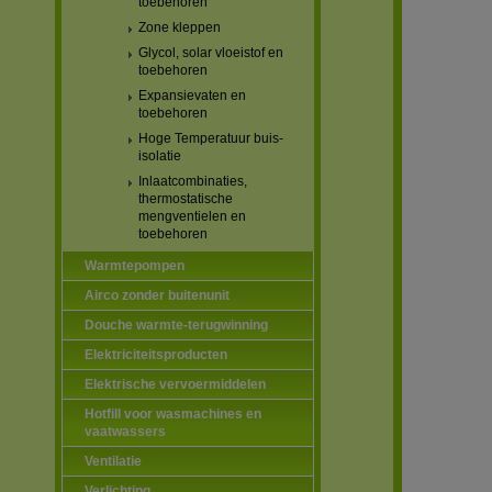
toebehoren
Zone kleppen
Glycol, solar vloeistof en
toebehoren
Expansievaten en
toebehoren
Hoge Temperatuur buis-
isolatie
Inlaatcombinaties,
thermostatische
mengventielen en
toebehoren
Warmtepompen
Airco zonder buitenunit
Douche warmte-terugwinning
Elektriciteitsproducten
Elektrische vervoermiddelen
Hotfill voor wasmachines en
vaatwassers
Ventilatie
Verlichting