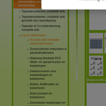
Zonneboilers voor warmtapwater en
verwarming
Tapwatersystemen, complete sets
Tapwatersystemen, complete sets
geschikt voor warmtepomp
Tapwater & CV-ondersteuning,
complete sets
Losse onderdelen
Vacuüm buis heatpipe
zonnecollectoren
Zonnecollector ontluchters &
aansluitmaterialen
Waterway flexibele RVS
ribbel- en spiraal buizen en
koppelingen
Dakdoorvoeren voor
solarleidingen en
toebehoren
Bijpassende a
Boilers, Buffervaten en
toebehoren
Solar pompen en
toebehoren
Zonneboiler besturingen en