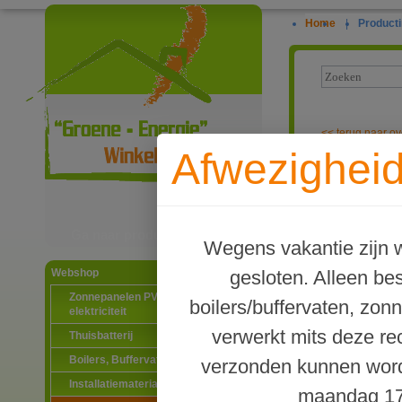
Home
|
Producti
<<
terug naar ov
Afwezigheid
TWL EtaSunPro
Ga naar productinformatie
Wegens vakantie zijn w
gesloten. Alleen b
Webshop
Zonnepanelen PV-systemen
boilers/buffervaten, zon
elektriciteit
verwerkt mits deze re
Thuisbatterij
Boilers, Buffervaten en toebehoren
verzonden kunnen word
Installatiematerialen
maandag 17