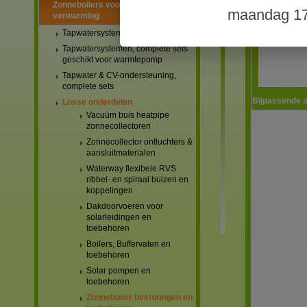
Zonneboilers voor warmtapwater en
maandag 17
verwarming
Tapwatersystemen, complete sets
Tapwatersystemen, complete sets
geschikt voor warmtepomp
Tapwater & CV-ondersteuning,
complete sets
Bijpassende a
Losse onderdelen
Vacuüm buis heatpipe
zonnecollectoren
Zonnecollector ontluchters &
aansluitmaterialen
Waterway flexibele RVS
ribbel- en spiraal buizen en
koppelingen
Dakdoorvoeren voor
solarleidingen en
toebehoren
Boilers, Buffervaten en
toebehoren
Solar pompen en
toebehoren
Zonneboiler besturingen en