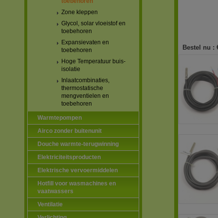
toebehoren
Zone kleppen
Glycol, solar vloeistof en
toebehoren
Expansievaten en
Bestel nu :
toebehoren
Hoge Temperatuur buis-
isolatie
Inlaatcombinaties,
thermostatische
mengventielen en
toebehoren
Warmtepompen
Airco zonder buitenunit
Douche warmte-terugwinning
Elektriciteitsproducten
Elektrische vervoermiddelen
Hotfill voor wasmachines en
vaatwassers
Ventilatie
Verlichting