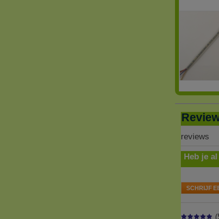
Revie
reviews
Heb je al
SCHRIJF E
(