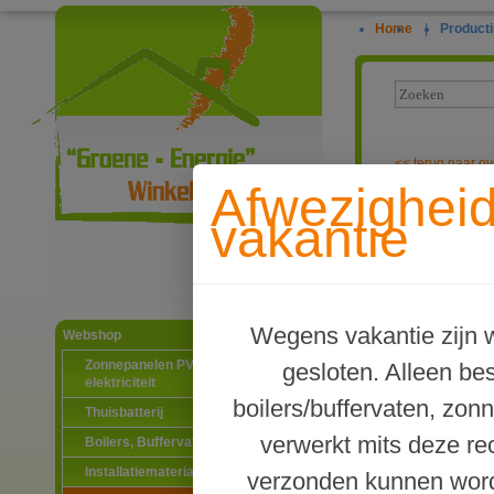
Home
|
Producti
<<
terug naar ov
Afwezighei
Sorel STDC V3
vakantie
Ga naar productinformatie
Wegens vakantie zijn w
Webshop
Zonnepanelen PV-systemen
gesloten. Alleen b
elektriciteit
boilers/buffervaten, zon
Thuisbatterij
verwerkt mits deze re
Boilers, Buffervaten en toebehoren
Installatiematerialen
verzonden kunnen word