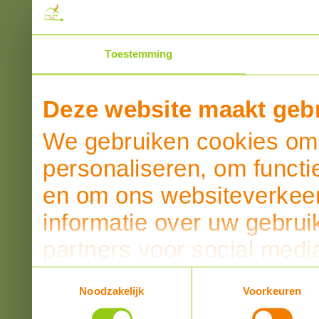
Toestemming
Deze website maakt gebr
We gebruiken cookies om 
personaliseren, om functi
en om ons websiteverkeer
informatie over uw gebrui
partners voor social medi
partners kunnen deze ge
Toestemmingsselectie
Noodzakelijk
Voorkeuren
informatie die u aan ze he