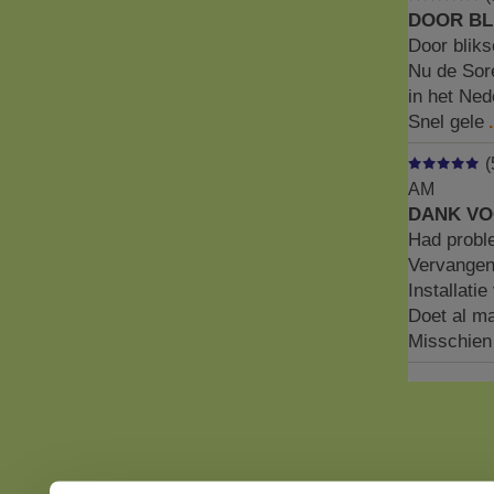
DOOR BL
Door bliks
Nu de Sore
in het Ned
Snel gele
.
(
AM
DANK VO
Had probl
Vervangen
Installatie
Doet al ma
Misschien 