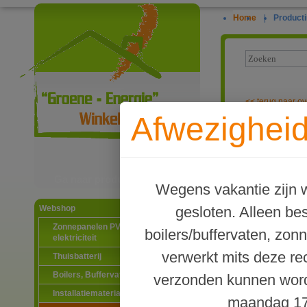
Home
|
Producti
<<
terug naar ov
Afwezigheid
Inschroefhuls
Ga naar productinformatie
Wegens vakantie zijn w
gesloten. Alleen b
Webshop
Zonnepanelen PV-systemen
boilers/buffervaten, zon
elektriciteit
verwerkt mits deze re
Thuisbatterij
Boilers, Buffervaten en toebehoren
verzonden kunnen word
Installatiematerialen
maandag 17