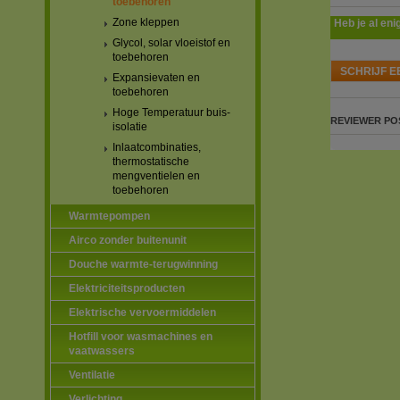
toebehoren
Zone kleppen
Heb je al eni
Glycol, solar vloeistof en
toebehoren
SCHRIJF E
Expansievaten en
toebehoren
Hoge Temperatuur buis-
REVIEWER
PO
isolatie
Inlaatcombinaties,
thermostatische
mengventielen en
toebehoren
Warmtepompen
Airco zonder buitenunit
Douche warmte-terugwinning
Elektriciteitsproducten
Elektrische vervoermiddelen
Hotfill voor wasmachines en
vaatwassers
Ventilatie
Verlichting