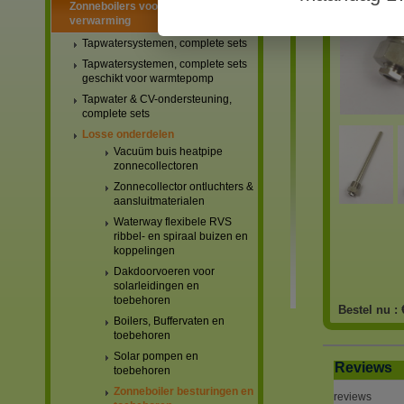
Zonneboilers voor warmtapwater en
verwarming
Tapwatersystemen, complete sets
Tapwatersystemen, complete sets
geschikt voor warmtepomp
Tapwater & CV-ondersteuning,
complete sets
Losse onderdelen
Vacuüm buis heatpipe
zonnecollectoren
Zonnecollector ontluchters &
aansluitmaterialen
Waterway flexibele RVS
ribbel- en spiraal buizen en
koppelingen
Dakdoorvoeren voor
solarleidingen en
toebehoren
Bestel nu :
Boilers, Buffervaten en
toebehoren
Solar pompen en
Reviews
toebehoren
Zonneboiler besturingen en
reviews