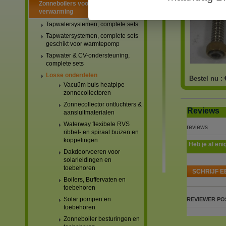
Zonneboilers voor warmtapwater en
verwarming
Tapwatersystemen, complete sets
Tapwatersystemen, complete sets
geschikt voor warmtepomp
Tapwater & CV-ondersteuning,
complete sets
Losse onderdelen
Bestel nu :
Vacuüm buis heatpipe
zonnecollectoren
Zonnecollector ontluchters &
Reviews
aansluitmaterialen
Waterway flexibele RVS
reviews
ribbel- en spiraal buizen en
koppelingen
Heb je al eni
Dakdoorvoeren voor
solarleidingen en
toebehoren
SCHRIJF E
Boilers, Buffervaten en
toebehoren
Solar pompen en
REVIEWER
PO
toebehoren
Zonneboiler besturingen en