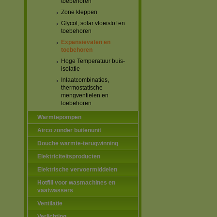
toebehoren
Zone kleppen
Glycol, solar vloeistof en
toebehoren
Expansievaten en
toebehoren
Hoge Temperatuur buis-
isolatie
Inlaatcombinaties,
thermostatische
mengventielen en
toebehoren
Warmtepompen
Airco zonder buitenunit
Douche warmte-terugwinning
Elektriciteitsproducten
Elektrische vervoermiddelen
Hotfill voor wasmachines en
vaatwassers
Ventilatie
Verlichting