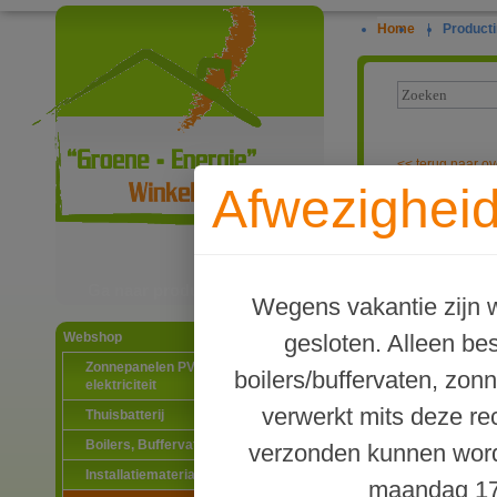
Home
|
Producti
<<
terug naar ov
Afwezigheid
Flexibele DN1
Ga naar productinformatie
Wegens vakantie zijn w
gesloten. Alleen b
Webshop
Zonnepanelen PV-systemen
boilers/buffervaten, zon
elektriciteit
verwerkt mits deze re
Thuisbatterij
Boilers, Buffervaten en toebehoren
verzonden kunnen word
Installatiematerialen
maandag 17