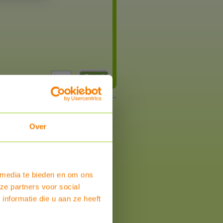
Bestel
Over
 media te bieden en om ons
ze partners voor social
nformatie die u aan ze heeft
om