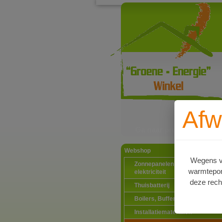
Afw
Ga naar productinformat
Webshop
Wegens va
Zonnepanelen PV-systemen
warmtepomp
elektriciteit
deze rech
Thuisbatterij
Boilers, Buffervaten en toebeh
Installatiematerialen