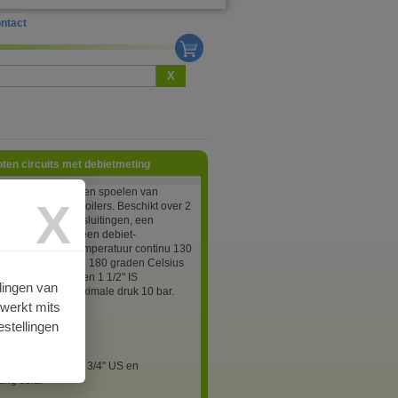
ntact
X
oten circuits met debietmeting
et voor het vullen en spoelen van
X
circuits bij zonneboilers. Beschikt over 2
nen met slangaansluitingen, een
er 2-12L/min en een debiet-
antje. Maximale temperatuur continu 130
lsius, kortstondig 180 graden Celsius
den). Aansluitingen 1 1/2" IS
lingen van
r en 3/4" US. Maximale druk 10 bar.
rwerkt mits
stellingen
2
poelunit 1 1/2" IS - 3/4" US en
ing solar