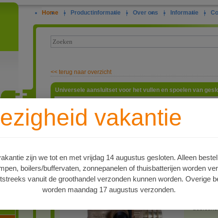
Home
|
Productinformatie
|
Over ons
|
Informatie
|
Co
<<
terug naar overzicht
Universele aansluitset voor het vullen en spoelen van gesl
Aansluits
ezigheid vakantie
gesloten 
kogelkra
ie
debietmet
instelkra
graden Ce
(20 secon
kantie zijn we tot en met vrijdag 14 augustus gesloten. Alleen bestel
wartelmoe
en, boilers/buffervaten, zonnepanelen of thuisbatterijen worden ve
artnr
tstreeks vanuit de groothandel verzonden kunnen worden. Overige be
4516836
worden maandag 17 augustus verzonden.
Type
oren
Vul- en s
debietmet