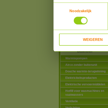
toebehoren
Toestemmingsselectie
Zone kleppen
Noodzakelijk
Glycol, solar vloeistof e
toebehoren
Expansievaten en
toebehoren
Hoge Temperatuur buis
isolatie
WEIGEREN
Inlaatcombinaties,
thermostatische
mengventielen en
toebehoren
Warmtepompen
Airco zonder buitenunit
Douche warmte-terugwinning
Elektriciteitsproducten
Elektrische vervoermiddelen
Hotfill voor wasmachines en
vaatwassers
Ventilatie
Verlichting