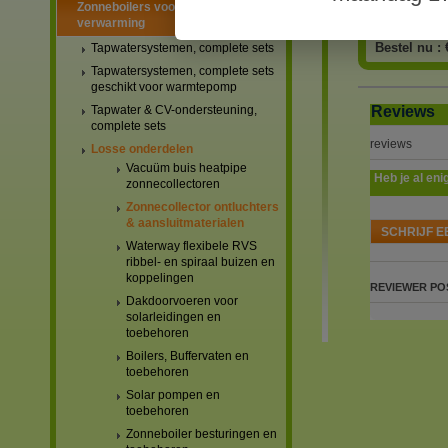
Zonneboilers voor warmtapwater en
verwarming
Bestel nu :
Tapwatersystemen, complete sets
Tapwatersystemen, complete sets
geschikt voor warmtepomp
Reviews
Tapwater & CV-ondersteuning,
complete sets
reviews
Losse onderdelen
Vacuüm buis heatpipe
Heb je al eni
zonnecollectoren
Zonnecollector ontluchters
& aansluitmaterialen
SCHRIJF E
Waterway flexibele RVS
ribbel- en spiraal buizen en
koppelingen
REVIEWER
PO
Dakdoorvoeren voor
solarleidingen en
toebehoren
Boilers, Buffervaten en
toebehoren
Solar pompen en
toebehoren
Zonneboiler besturingen en