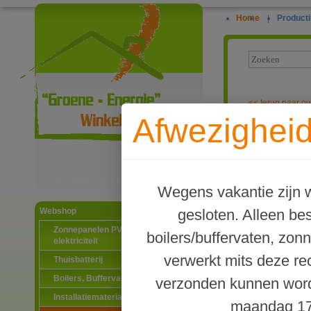
Home
|
Producti
<<
terug naar ov
Afwezigheid
Verloopring me
Ga naar productinformatie
Wegens vakantie zijn w
gesloten. Alleen b
Webshop
Zonnepanelen PV-systemen
boilers/buffervaten, zon
elektriciteit
verwerkt mits deze re
Thuisbatterij
Boilers, Buffervaten en toebehoren
verzonden kunnen word
Installatiematerialen
maandag 17