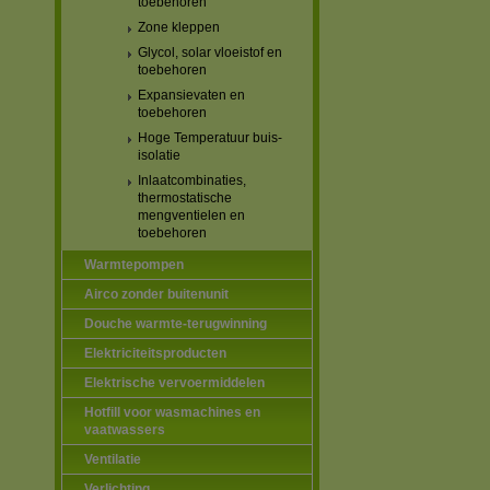
toebehoren
Zone kleppen
Glycol, solar vloeistof en
toebehoren
Expansievaten en
toebehoren
Hoge Temperatuur buis-
isolatie
Inlaatcombinaties,
thermostatische
mengventielen en
toebehoren
Warmtepompen
Airco zonder buitenunit
Douche warmte-terugwinning
Elektriciteitsproducten
Elektrische vervoermiddelen
Hotfill voor wasmachines en
vaatwassers
Ventilatie
Verlichting