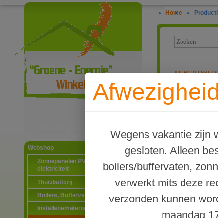
Home
|
Producti
<<
terug naar ov
Afwezigheid
Enkele wartel
Ga naar productinformatie
Wegens vakantie zijn w
gesloten. Alleen b
Webshop
Zonnepanelen PV-systemen
boilers/buffervaten, zon
elektriciteit
verwerkt mits deze re
Thuisbatterij
Boilers, Buffervaten en toebehoren
verzonden kunnen word
Installatiematerialen
maandag 17