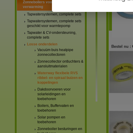
Zonneboilers voor warmtapwater en
verwarming
Tapwatersystemen, complete sets
Tapwatersystemen, complete sets
geschikt voor warmtepomp
Tapwater & CV-ondersteuning,
complete sets
Losse onderdelen
Bestel nu :
Vacuüm buis heatpipe
zonnecollectoren
Zonnecollector ontluchters &
aansluitmaterialen
Waterway flexibele RVS
ribbel- en spiraal buizen en
koppelingen
Dakdoorvoeren voor
solarleidingen en
toebehoren
Boilers, Buffervaten en
toebehoren
Solar pompen en
toebehoren
Zonneboiler besturingen en