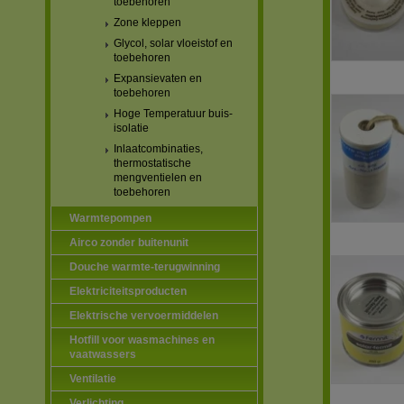
toebehoren
Zone kleppen
Glycol, solar vloeistof en
toebehoren
Expansievaten en
toebehoren
Hoge Temperatuur buis-
isolatie
Inlaatcombinaties,
thermostatische
mengventielen en
toebehoren
Warmtepompen
Airco zonder buitenunit
Douche warmte-terugwinning
Elektriciteitsproducten
Elektrische vervoermiddelen
Hotfill voor wasmachines en
vaatwassers
Ventilatie
Verlichting