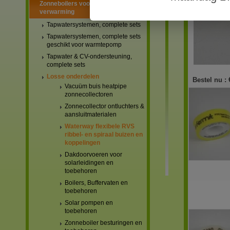
Zonneboilers voor warmtapwater en
verwarming
Tapwatersystemen, complete sets
Tapwatersystemen, complete sets
geschikt voor warmtepomp
Tapwater & CV-ondersteuning,
complete sets
Losse onderdelen
Bestel nu :
Vacuüm buis heatpipe
zonnecollectoren
Zonnecollector ontluchters &
aansluitmaterialen
Waterway flexibele RVS
ribbel- en spiraal buizen en
koppelingen
Dakdoorvoeren voor
solarleidingen en
toebehoren
Boilers, Buffervaten en
toebehoren
Solar pompen en
toebehoren
Zonneboiler besturingen en