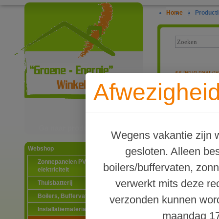
Home
|
Producti
<<
terug naar ov
Afwezigheid
Koppelstuk vo
Ga naar productinformatie
Wegens vakantie zijn w
gesloten. Alleen b
Webshop
Zonnepanelen PV-systemen
boilers/buffervaten, zon
elektriciteit
verwerkt mits deze re
Thuisbatterij
Boilers, Buffervaten en toebehoren
verzonden kunnen word
Installatiematerialen
maandag 17