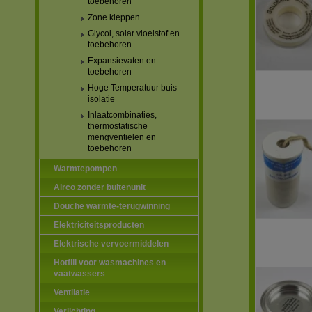
toebehoren
Zone kleppen
Glycol, solar vloeistof en
toebehoren
Expansievaten en
toebehoren
Hoge Temperatuur buis-
isolatie
Inlaatcombinaties,
thermostatische
mengventielen en
toebehoren
Warmtepompen
Airco zonder buitenunit
Douche warmte-terugwinning
Elektriciteitsproducten
Elektrische vervoermiddelen
Hotfill voor wasmachines en
vaatwassers
Ventilatie
Verlichting