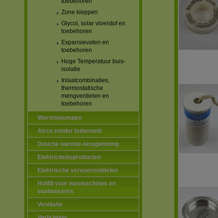
toebehoren
Zone kleppen
Glycol, solar vloeistof en
toebehoren
Expansievaten en
toebehoren
Hoge Temperatuur buis-
isolatie
Inlaatcombinaties,
thermostatische
mengventielen en
toebehoren
Warmtepompen
Airco zonder buitenunit
Douche warmte-terugwinning
Elektriciteitsproducten
Elektrische vervoermiddelen
Hotfill voor wasmachines en
vaatwassers
Ventilatie
Verlichting