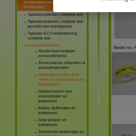
Zonneboilers voor warmtapwater en
verwarming
Tapwatersystemen, complete sets
Tapwatersystemen, complete sets
geschikt voor warmtepomp
Tapwater & CV-ondersteuning,
complete sets
Losse onderdelen
Bestel nu :
Vacuüm buis heatpipe
zonnecollectoren
Zonnecollector ontluchters &
aansluitmaterialen
Waterway flexibele RVS
ribbel- en spiraal buizen en
koppelingen
Dakdoorvoeren voor
solarleidingen en
toebehoren
Boilers, Buffervaten en
toebehoren
Solar pompen en
toebehoren
Zonneboiler besturingen en