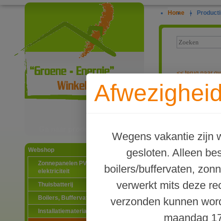
Home
|
Producti
<<
terug naar ov
Afwezigheid
Verloopring m
Ga naar productinformatie
Wegens vakantie zijn w
gesloten. Alleen b
Webshop
Zonnepanelen PV-systemen
boilers/buffervaten, zon
elektriciteit
verwerkt mits deze re
Thuisbatterij
Boilers, Buffervaten en toebehoren
verzonden kunnen word
Installatiematerialen
maandag 17