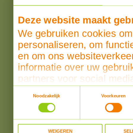
Deze website maakt gebr
We gebruiken cookies om 
personaliseren, om functi
en om ons websiteverkeer
informatie over uw gebrui
partners voor social medi
partners kunnen deze ge
Toestemmingsselectie
Noodzakelijk
Voorkeuren
informatie die u aan ze he
verzameld op basis van u
WEIGEREN
SEL