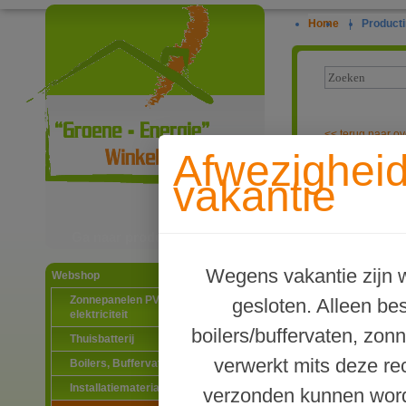
Home
|
Producti
<<
terug naar ov
Afwezighei
Waterway enke
vakantie
Ga naar productinformatie
Wegens vakantie zijn w
Webshop
Zonnepanelen PV-systemen
gesloten. Alleen b
elektriciteit
boilers/buffervaten, zon
Thuisbatterij
verwerkt mits deze re
Boilers, Buffervaten en toebehoren
Installatiematerialen
verzonden kunnen word