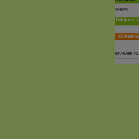
reviews
Heb je al eni
SCHRIJF E
REVIEWER
PO