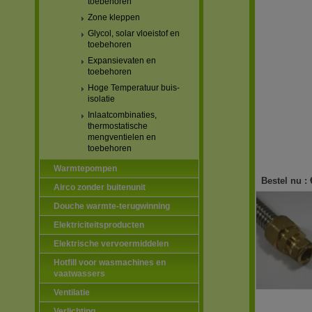
toebehoren
Zone kleppen
Glycol, solar vloeistof en
toebehoren
Expansievaten en
toebehoren
Hoge Temperatuur buis-
isolatie
Inlaatcombinaties,
thermostatische
mengventielen en
toebehoren
Warmtepompen
Bestel nu :
Airco zonder buitenunit
Douche warmte-terugwinning
Elektriciteitsproducten
Elektrische vervoermiddelen
Hotfill voor wasmachines en
vaatwassers
Ventilatie
Verlichting