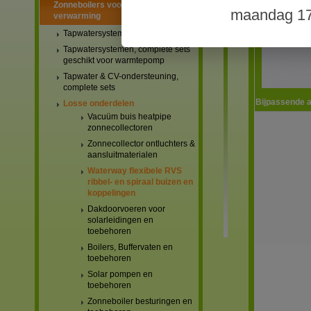
Zonneboilers voor warmtapwater en
maandag 17
verwarming
Tapwatersystemen, complete sets
Tapwatersystemen, complete sets
geschikt voor warmtepomp
Tapwater & CV-ondersteuning,
complete sets
Bijpassende a
Losse onderdelen
Vacuüm buis heatpipe
zonnecollectoren
Zonnecollector ontluchters &
aansluitmaterialen
Waterway flexibele RVS
ribbel- en spiraal buizen en
koppelingen
Dakdoorvoeren voor
solarleidingen en
toebehoren
Boilers, Buffervaten en
toebehoren
Solar pompen en
toebehoren
Zonneboiler besturingen en