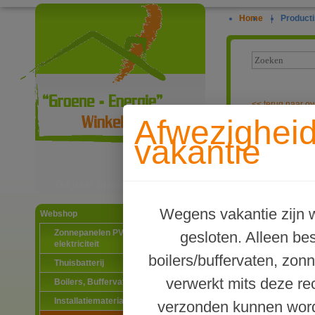
Home
|
Producti
<<
terug naar ov
Afwezighei
Waterway enke
vakantie
Ga naar productinformatie
Wegens vakantie zijn w
Webshop
Zonnepanelen PV-systemen
gesloten. Alleen b
elektriciteit
boilers/buffervaten, zon
Thuisbatterij
verwerkt mits deze re
Boilers, Buffervaten en toebehoren
Installatiematerialen
verzonden kunnen word