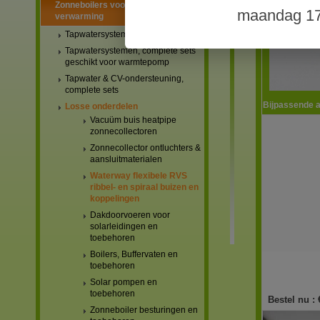
Zonneboilers voor warmtapwater en
maandag 17
verwarming
Tapwatersystemen, complete sets
Tapwatersystemen, complete sets
geschikt voor warmtepomp
Tapwater & CV-ondersteuning,
complete sets
Bijpassende a
Losse onderdelen
Vacuüm buis heatpipe
zonnecollectoren
Zonnecollector ontluchters &
aansluitmaterialen
Waterway flexibele RVS
ribbel- en spiraal buizen en
koppelingen
Dakdoorvoeren voor
solarleidingen en
toebehoren
Boilers, Buffervaten en
toebehoren
Solar pompen en
toebehoren
Bestel nu :
Zonneboiler besturingen en