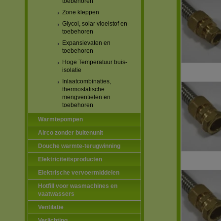
toebehoren
Zone kleppen
Glycol, solar vloeistof en
toebehoren
Expansievaten en
toebehoren
Hoge Temperatuur buis-
isolatie
Inlaatcombinaties,
thermostatische
mengventielen en
toebehoren
Warmtepompen
Airco zonder buitenunit
Douche warmte-terugwinning
Elektriciteitsproducten
Elektrische vervoermiddelen
Hotfill voor wasmachines en
vaatwassers
Ventilatie
Verlichting