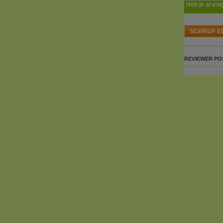
Heb je al eni
SCHRIJF E
REVIEWER
PO