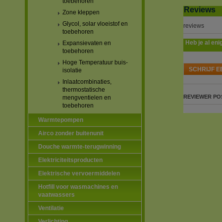
toebehoren
Reviews
Zone kleppen
Glycol, solar vloeistof en
reviews
toebehoren
Heb je al eni
Expansievaten en
toebehoren
Hoge Temperatuur buis-
SCHRIJF E
isolatie
Inlaatcombinaties,
thermostatische
REVIEWER
PO
mengventielen en
toebehoren
Warmtepompen
Airco zonder buitenunit
Douche warmte-terugwinning
Elektriciteitsproducten
Elektrische vervoermiddelen
Hotfill voor wasmachines en
vaatwassers
Ventilatie
Verlichting