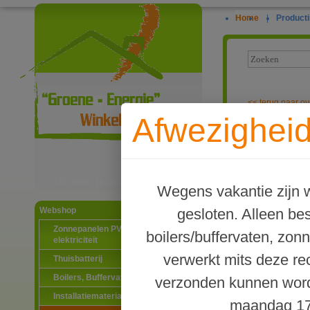
Home
|
Producti
<<
terug naar ov
Afwezigheid
Waterway enke
Ga naar productinformatie
Wegens vakantie zijn w
gesloten. Alleen b
Webshop
Zonnepanelen PV-systemen
boilers/buffervaten, zon
elektriciteit
verwerkt mits deze re
Thuisbatterij
Boilers, Buffervaten en toebehoren
verzonden kunnen word
Installatiematerialen
maandag 17