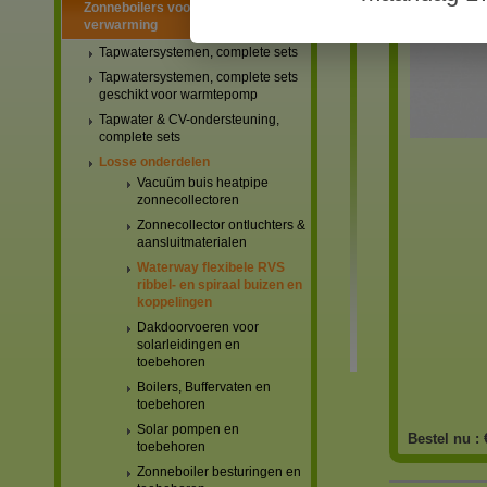
Zonneboilers voor warmtapwater en
verwarming
Tapwatersystemen, complete sets
Tapwatersystemen, complete sets
geschikt voor warmtepomp
Tapwater & CV-ondersteuning,
complete sets
Losse onderdelen
Vacuüm buis heatpipe
zonnecollectoren
Zonnecollector ontluchters &
aansluitmaterialen
Waterway flexibele RVS
ribbel- en spiraal buizen en
koppelingen
Dakdoorvoeren voor
solarleidingen en
toebehoren
Boilers, Buffervaten en
toebehoren
Solar pompen en
Bestel nu :
toebehoren
Zonneboiler besturingen en