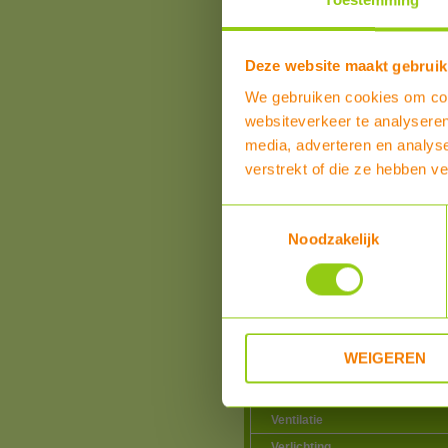
Toestemming
toebehoren
Zone kleppen
Glycol, solar vloeistof e
toebehoren
Deze website maakt gebruik
Expansievaten en
We gebruiken cookies om cont
toebehoren
websiteverkeer te analyseren
Hoge Temperatuur buis
isolatie
media, adverteren en analys
Inlaatcombinaties,
verstrekt of die ze hebben v
thermostatische
mengventielen en
toebehoren
Toestemmingsselectie
Noodzakelijk
Warmtepompen
Airco zonder buitenunit
Douche warmte-terugwinning
Elektriciteitsproducten
Elektrische vervoermiddelen
WEIGEREN
Hotfill voor wasmachines en
vaatwassers
Ventilatie
Verlichting