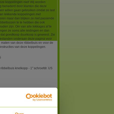
eze koppelingen niet! Wij worden
g benaderd door klanten die deze
en willen gaan gebruiken omdat ze last
an lekkende koppelingen met
eren maar dan blijken ze niet passende
ibbelbuizen te te hebben die ook
uden zijn. Om van alle lekkages af te
angen ze soms alle leidingen en dan
ht dat goedkoop duurkoop is geweest. Zie
estanden onderaan deze pagina voor
 maten van deze ribbelbuis en voor de
nstructies van deze koppelingen.
5
ribbelbuis knelkopp - 1" schroefdr. US