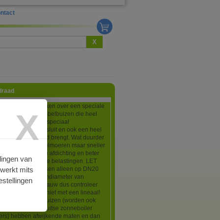
ntact
X
draad
pelingen beschikken over een speciale
X
ling voor RVS ribbelbuizen die heel
e monteren zonder speciaal
ap, zeer goed afsluit en ook een heel
verbinding tot stand brengt. Wat duurder
plossing met wartelmoeren maar sneller
en met een betere afdichting en beter
lingen van
tegen mechanische belastingen. LET
rwerkt mits
 koppelingen passen alleen op DN20
zen met een buitendiameter van
stellingen
n dat komt heel nauw dus controleer
en schuifmaat en niet met een lineaal!
nese DN20 ribbelbuizen (worden ook
 door goedkope Duitse zonneboiler
iers) hebben afwijkende maten en dan