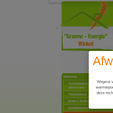
Afw
Ga naar productinformat
Webshop
Wegens va
Zonnepanelen PV-systemen
warmtepomp
elektriciteit
deze rech
Thuisbatterij
Boilers, Buffervaten en toebeh
Installatiematerialen