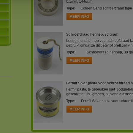
0,1mm, 144gr/m.
Type
:
Golden Band schroefdraad tape 
MEER INFO
Schroefdraad hennep, 80 gram
Loodgieters hennep voor schroefdraad ko
gebruikt omdat ze dit beter of prettiger v
Type
:
Schroefdraad hennep, 80 g
MEER INFO
Fermit Solar pasta voor schroefdraad 
Fermit pasta, te gebruiken met loodgiete
geschikt tot 160 graden, blijvend elastisc
Type
:
Fermit Solar pasta voor schroe
MEER INFO