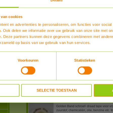
Details
n
Bestel nu :
€ 24,70
 van cookies
Waterway knelring tbv DN20 knelkoppel
Reserve/vervangings knelring voor Wate
ent en advertenties te personaliseren, om functies voor social
stuks
. Ook delen we informatie over uw gebruik van onze site met on
-
Type
:
Waterway knelring tbv DN20 knel
e. Deze partners kunnen deze gegevens combineren met andere i
MEER INFO
erzameld op basis van uw gebruik van hun services.
PTFE (Teflon) tape tot 260 graden voor 
Voorkeuren
Statistieken
PTFE schroefdraad tape voor water (en g
fijne schroefdraad. 12 meter lang 12mm 
Type
:
PTFE (Teflon) tape tot 260 graden
MEER INFO
SELECTIE TOESTAAN
Golden Band schroefdraad tape tot 260
Golden Band schroef- draad tape voor vri
zuurstof, chemicaliën, olie, benzine etc. 