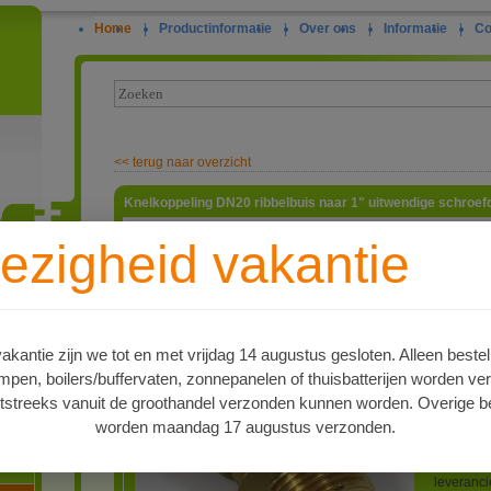
Home
|
Productinformatie
|
Over ons
|
Informatie
|
Co
<<
terug naar overzicht
Knelkoppeling DN20 ribbelbuis naar 1" uitwendige schroef
Deze kop
ezigheid vakantie
knelkoppe
snel is t
ie
gereedsch
stabiele 
dan de o
te monter
kantie zijn we tot en met vrijdag 14 augustus gesloten. Alleen bestel
bestand 
en, boilers/buffervaten, zonnepanelen of thuisbatterijen worden ve
OP; deze
ribbelbui
tstreeks vanuit de groothandel verzonden kunnen worden. Overige be
26,2mm e
worden maandag 17 augustus verzonden.
dat met e
oren
Veel chi
geleverd
leveranc