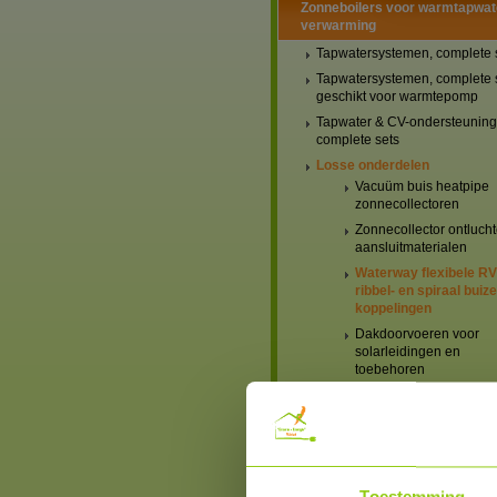
Zonneboilers voor warmtapwat
verwarming
Tapwatersystemen, complete 
Tapwatersystemen, complete 
geschikt voor warmtepomp
Tapwater & CV-ondersteuning
complete sets
Losse onderdelen
Vacuüm buis heatpipe
zonnecollectoren
Zonnecollector ontlucht
aansluitmaterialen
Waterway flexibele R
ribbel- en spiraal buiz
koppelingen
Dakdoorvoeren voor
solarleidingen en
toebehoren
Boilers, Buffervaten en
toebehoren
Solar pompen en
toebehoren
Zonneboiler besturinge