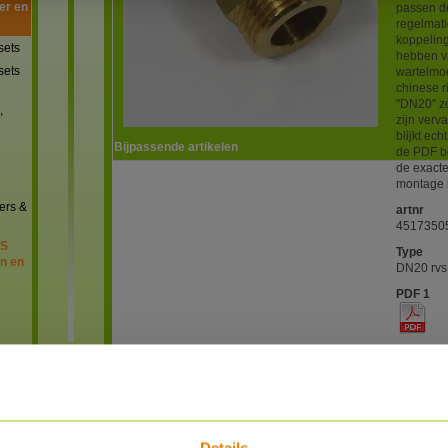
er en
passen d
regelmati
koppeling
sets
hebben v
sets
wartelmo
chinese r
"DN20" zo
,
zijn verv
blijkt ec
Bijpassende artikelen
de PDF b
de exacte
montage i
ers &
artnr
4517350
VS
Type
en en
DN20 rvs 
PDF 1
PDF 2
PDF 3
n en