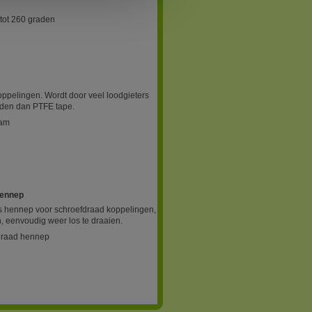
tot 260 graden
ppelingen. Wordt door veel loodgieters
inden dan PTFE tape.
ram
hennep
rs hennep voor schroefdraad koppelingen,
h, eenvoudig weer los te draaien.
fdraad hennep