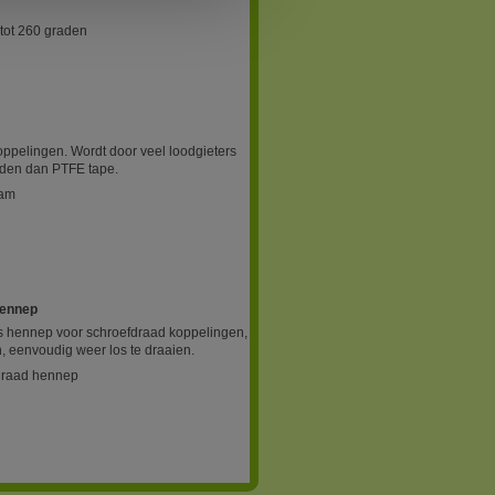
tot 260 graden
ppelingen. Wordt door veel loodgieters
inden dan PTFE tape.
ram
hennep
rs hennep voor schroefdraad koppelingen,
h, eenvoudig weer los te draaien.
fdraad hennep