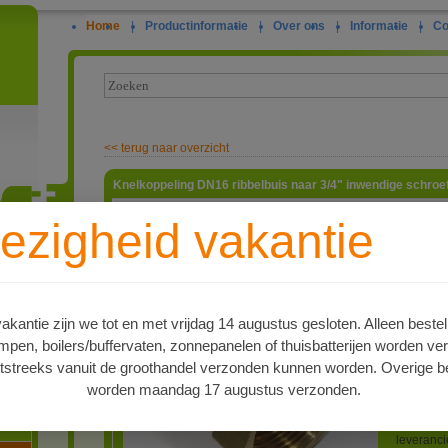
Home
|
Productinformatie
|
Over ons
|
Informatie
|
Co
<<
terug naar overzicht
Knelkoppeling DN16 ribbelbuis naar 3/4" inwendige schroe
Deze kop
ezigheid vakantie
knelkoppe
snel is t
ie
gereedsch
stabiele 
dan de o
te monter
kantie zijn we tot en met vrijdag 14 augustus gesloten. Alleen bestel
bestand 
en, boilers/buffervaten, zonnepanelen of thuisbatterijen worden ve
OP; deze
ribbelbui
tstreeks vanuit de groothandel verzonden kunnen worden. Overige be
21,4mm e
worden maandag 17 augustus verzonden.
dat met e
oren
Veel chi
geleverd
leveranc