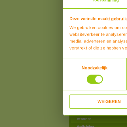
Toestemming
toebehoren
Zone kleppen
Glycol, solar vloeistof e
toebehoren
Deze website maakt gebruik
Expansievaten en
We gebruiken cookies om cont
toebehoren
websiteverkeer te analyseren
Hoge Temperatuur buis
isolatie
media, adverteren en analys
Inlaatcombinaties,
verstrekt of die ze hebben v
thermostatische
mengventielen en
toebehoren
Toestemmingsselectie
Noodzakelijk
Warmtepompen
Airco zonder buitenunit
Douche warmte-terugwinning
Elektriciteitsproducten
Elektrische vervoermiddelen
WEIGEREN
Hotfill voor wasmachines en
vaatwassers
Ventilatie
Verlichting