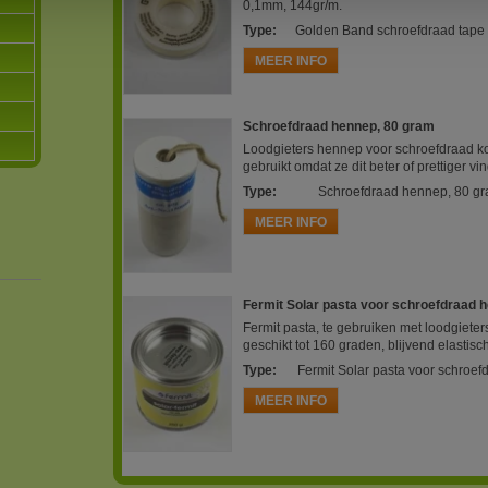
0,1mm, 144gr/m.
Type
:
Golden Band schroefdraad tape 
MEER INFO
Schroefdraad hennep, 80 gram
Loodgieters hennep voor schroefdraad ko
gebruikt omdat ze dit beter of prettiger v
Type
:
Schroefdraad hennep, 80 g
MEER INFO
Fermit Solar pasta voor schroefdraad 
Fermit pasta, te gebruiken met loodgiete
geschikt tot 160 graden, blijvend elastisc
Type
:
Fermit Solar pasta voor schroe
MEER INFO