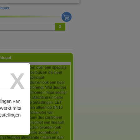
ntact
X
fdraad
pelingen beschikken over een speciale
X
ling voor RVS ribbelbuizen die heel
e monteren zonder speciaal
ap, zeer goed afsluit en ook een heel
verbinding tot stand brengt. Wat duurder
plossing met wartelmoeren maar sneller
en met een betere afdichting en beter
lingen van
tegen mechanische belastingen. LET
rwerkt mits
 koppelingen passen alleen op DN16
zen met een buitendiameter van
stellingen
n dat komt heel nauw dus controleer
en schuifmaat en niet met een lineaal!
nese DN16 ribbelbuizen (worden ook
 door goedkope Duitse zonneboiler
iers) hebben afwijkende maten en dan