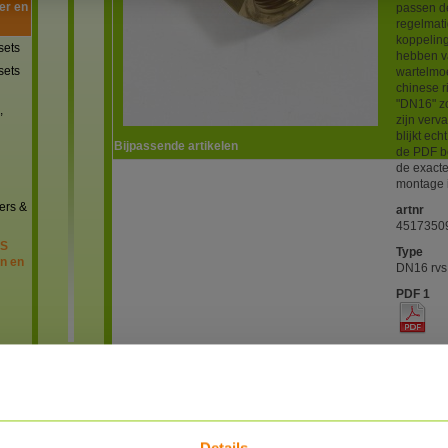
er en
passen d
regelmati
koppeling
sets
hebben v
sets
wartelmo
chinese r
"DN16" zo
,
zijn verv
blijkt ec
Bijpassende artikelen
de PDF b
de exacte
montage i
ers &
artnr
4517350
VS
Type
en en
DN16 rvs 
PDF 1
PDF 2
PDF 3
n en