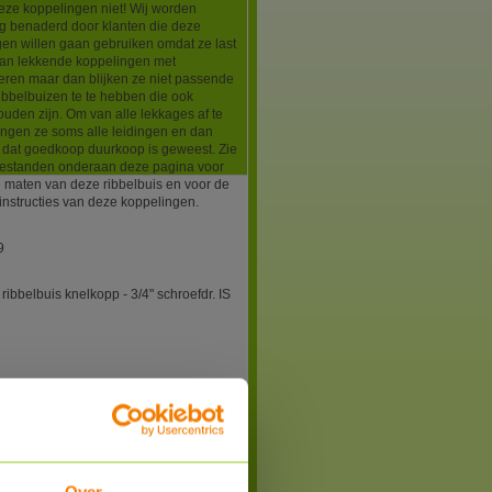
eze koppelingen niet! Wij worden
g benaderd door klanten die deze
en willen gaan gebruiken omdat ze last
an lekkende koppelingen met
eren maar dan blijken ze niet passende
ibbelbuizen te te hebben die ook
uden zijn. Om van alle lekkages af te
angen ze soms alle leidingen en dan
ht dat goedkoop duurkoop is geweest. Zie
estanden onderaan deze pagina voor
 maten van deze ribbelbuis en voor de
nstructies van deze koppelingen.
9
ribbelbuis knelkopp - 3/4" schroefdr. IS