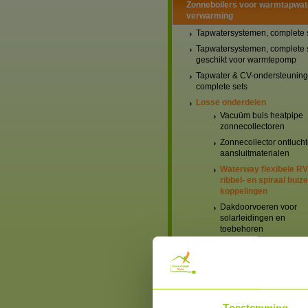
Zonneboilers voor warmtapwat
verwarming
Tapwatersystemen, complete 
Tapwatersystemen, complete 
geschikt voor warmtepomp
Tapwater & CV-ondersteuning
complete sets
Losse onderdelen
Vacuüm buis heatpipe
zonnecollectoren
Zonnecollector ontlucht
aansluitmaterialen
Waterway flexibele R
ribbel- en spiraal buiz
koppelingen
Dakdoorvoeren voor
solarleidingen en
toebehoren
Boilers, Buffervaten en
toebehoren
Solar pompen en
toebehoren
Zonneboiler besturinge