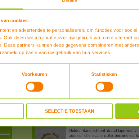
Details
n
Bestel nu :
€ 19,20
 van cookies
Waterway knelring tbv DN16 knelkoppel
Reserve/vervangings knelring voor Wate
ent en advertenties te personaliseren, om functies voor social
stuks
. Ook delen we informatie over uw gebruik van onze site met on
-
Type
:
Waterway knelring tbv DN16 knel
e. Deze partners kunnen deze gegevens combineren met andere i
MEER INFO
erzameld op basis van uw gebruik van hun services.
PTFE (Teflon) tape tot 260 graden voor 
Voorkeuren
Statistieken
PTFE schroefdraad tape voor water (en g
fijne schroefdraad. 12 meter lang 12mm 
Type
:
PTFE (Teflon) tape tot 260 graden
MEER INFO
SELECTIE TOESTAAN
Golden Band schroefdraad tape tot 260
Golden Band schroef- draad tape voor vri
zuurstof, chemicaliën, olie, benzine etc. 