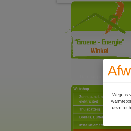
Afw
Ga naar productinformat
Webshop
Wegens va
Zonnepanelen PV-systemen
warmtepomp
elektriciteit
deze rech
Thuisbatterij
Boilers, Buffervaten en toebeh
Installatiematerialen