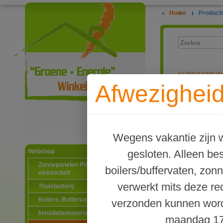
Home
|
Producti
<<
terug naar ov
Afwezigheid
Knelkoppeling
Ga naar productinformatie
Wegens vakantie zijn w
gesloten. Alleen b
Webshop
Zonnepanelen PV-systemen
boilers/buffervaten, zon
elektriciteit
verwerkt mits deze re
Thuisbatterij
Boilers, Buffervaten en toebehoren
verzonden kunnen word
Installatiematerialen
maandag 17