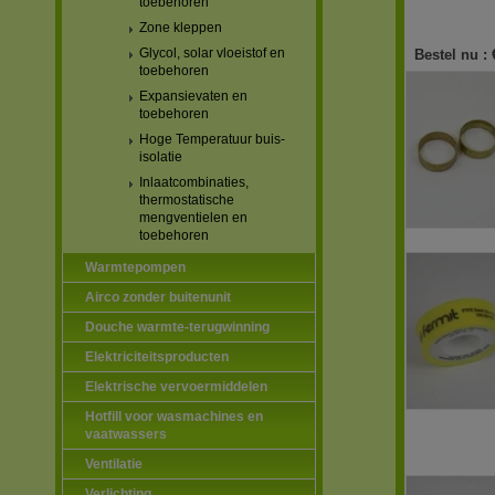
toebehoren
Zone kleppen
Glycol, solar vloeistof en
Bestel nu :
toebehoren
Expansievaten en
toebehoren
Hoge Temperatuur buis-
isolatie
Inlaatcombinaties,
thermostatische
mengventielen en
toebehoren
Warmtepompen
Airco zonder buitenunit
Douche warmte-terugwinning
Elektriciteitsproducten
Elektrische vervoermiddelen
Hotfill voor wasmachines en
vaatwassers
Ventilatie
Verlichting