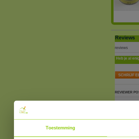
Reviews
reviews
Heb je al eni
SCHRIJF E
REVIEWER
PO
Toestemming