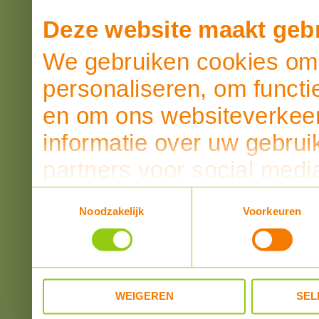
Deze website maakt gebr
We gebruiken cookies om 
personaliseren, om functi
en om ons websiteverkeer
informatie over uw gebrui
partners voor social medi
partners kunnen deze ge
Toestemmingsselectie
Noodzakelijk
Voorkeuren
informatie die u aan ze he
verzameld op basis van u
WEIGEREN
SEL