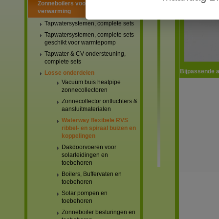
Zonneboilers voor warmtapwater en
verwarming
Tapwatersystemen, complete sets
Tapwatersystemen, complete sets
geschikt voor warmtepomp
Tapwater & CV-ondersteuning,
complete sets
Bijpassende a
Losse onderdelen
Vacuüm buis heatpipe
zonnecollectoren
Zonnecollector ontluchters &
aansluitmaterialen
Waterway flexibele RVS
ribbel- en spiraal buizen en
koppelingen
Dakdoorvoeren voor
solarleidingen en
toebehoren
Boilers, Buffervaten en
toebehoren
Solar pompen en
toebehoren
Zonneboiler besturingen en