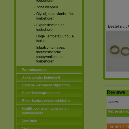
toebehoren
Zone kleppen
Glycol, solar vloeistof en
toebehoren
Expansievaten en
Bestel nu :
toebehoren
Hoge Temperatuur buis-
isolatie
Inlaatcombinaties,
thermostatische
mengventielen en
toebehoren
Warmtepompen
Airco zonder buitenunit
Douche warmte-terugwinning
Reviews
Elektriciteitsproducten
Elektrische vervoermiddelen
reviews
Hotfill voor wasmachines en
Heb je al eni
vaatwassers
Ventilatie
SCHRIJF E
Verlichting