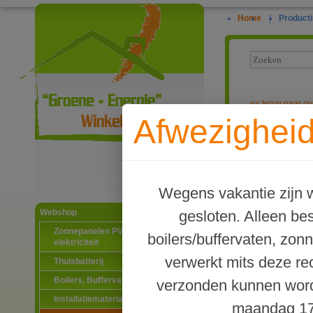
Home
|
Producti
<<
terug naar ov
Afwezigheid
Knelkoppeling
Ga naar productinformatie
Wegens vakantie zijn w
gesloten. Alleen b
Webshop
Zonnepanelen PV-systemen
boilers/buffervaten, zon
elektriciteit
verwerkt mits deze re
Thuisbatterij
Boilers, Buffervaten en toebehoren
verzonden kunnen word
Installatiematerialen
maandag 17