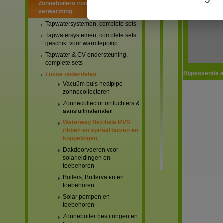
Zonneboilers voor warmtapwater en
verwarming
Tapwatersystemen, complete sets
Tapwatersystemen, complete sets
geschikt voor warmtepomp
Tapwater & CV-ondersteuning,
complete sets
Bijpassende a
Losse onderdelen
Vacuüm buis heatpipe
zonnecollectoren
Zonnecollector ontluchters &
aansluitmaterialen
Waterway flexibele RVS
ribbel- en spiraal buizen en
koppelingen
Dakdoorvoeren voor
solarleidingen en
toebehoren
Boilers, Buffervaten en
toebehoren
Solar pompen en
toebehoren
Zonneboiler besturingen en