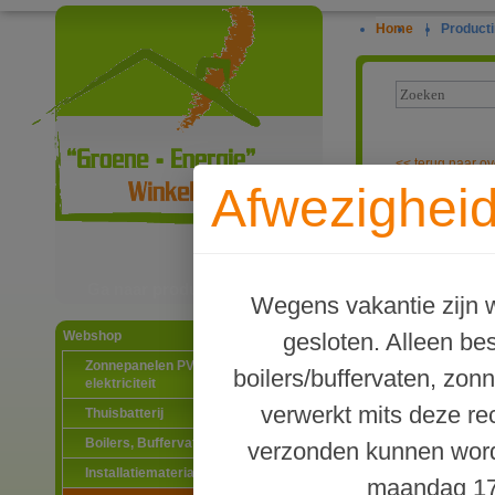
Home
|
Producti
<<
terug naar ov
Afwezigheid
Knelkoppeling
Ga naar productinformatie
Wegens vakantie zijn w
gesloten. Alleen b
Webshop
Zonnepanelen PV-systemen
boilers/buffervaten, zon
elektriciteit
verwerkt mits deze re
Thuisbatterij
Boilers, Buffervaten en toebehoren
verzonden kunnen word
Installatiematerialen
maandag 17