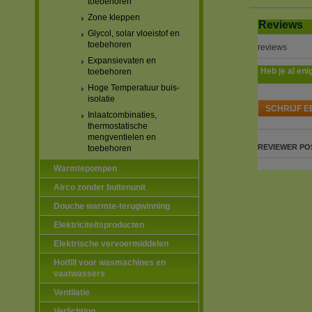
toebehoren
Zone kleppen
Reviews
Glycol, solar vloeistof en
toebehoren
reviews
Expansievaten en
Heb je al eni
toebehoren
Hoge Temperatuur buis-
isolatie
SCHRIJF E
Inlaatcombinaties,
thermostatische
mengventielen en
REVIEWER
PO
toebehoren
Warmtepompen
Airco zonder buitenunit
Douche warmte-terugwinning
Elektriciteitsproducten
Elektrische vervoermiddelen
Hotfill voor wasmachines en
vaatwassers
Ventilatie
Verlichting