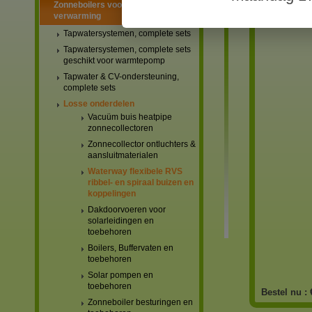
Zonneboilers voor warmtapwater en
verwarming
Tapwatersystemen, complete sets
Tapwatersystemen, complete sets
geschikt voor warmtepomp
Tapwater & CV-ondersteuning,
complete sets
Losse onderdelen
Vacuüm buis heatpipe
zonnecollectoren
Zonnecollector ontluchters &
aansluitmaterialen
Waterway flexibele RVS
ribbel- en spiraal buizen en
koppelingen
Dakdoorvoeren voor
solarleidingen en
toebehoren
Boilers, Buffervaten en
toebehoren
Solar pompen en
toebehoren
Bestel nu :
Zonneboiler besturingen en