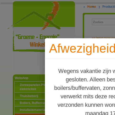
Home
|
Producti
<<
terug naar ov
Afwezigheid
Zelfklevende 
Ga naar productinformatie
Wegens vakantie zijn w
gesloten. Alleen b
Webshop
Zonnepanelen PV-systemen
boilers/buffervaten, zon
elektriciteit
verwerkt mits deze re
Thuisbatterij
Boilers, Buffervaten en toebehoren
verzonden kunnen word
Installatiematerialen
maandag 17