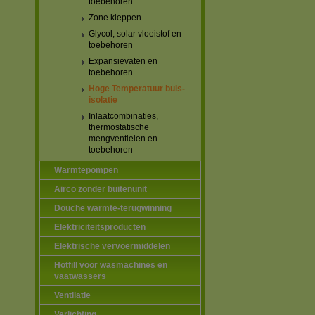
toebehoren
Zone kleppen
Glycol, solar vloeistof en
toebehoren
Expansievaten en
toebehoren
Hoge Temperatuur buis-
isolatie
Inlaatcombinaties,
thermostatische
mengventielen en
toebehoren
Warmtepompen
Airco zonder buitenunit
Douche warmte-terugwinning
Elektriciteitsproducten
Elektrische vervoermiddelen
Hotfill voor wasmachines en
vaatwassers
Ventilatie
Verlichting