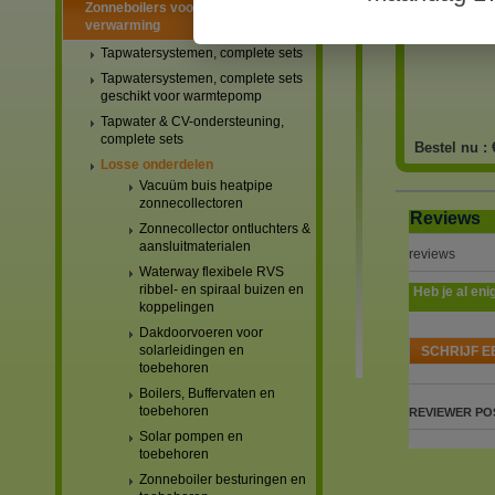
Zonneboilers voor warmtapwater en
verwarming
Tapwatersystemen, complete sets
Tapwatersystemen, complete sets
geschikt voor warmtepomp
Tapwater & CV-ondersteuning,
complete sets
Bestel nu :
Losse onderdelen
Vacuüm buis heatpipe
zonnecollectoren
Reviews
Zonnecollector ontluchters &
aansluitmaterialen
reviews
Waterway flexibele RVS
ribbel- en spiraal buizen en
Heb je al eni
koppelingen
Dakdoorvoeren voor
solarleidingen en
SCHRIJF E
toebehoren
Boilers, Buffervaten en
toebehoren
REVIEWER
PO
Solar pompen en
toebehoren
Zonneboiler besturingen en