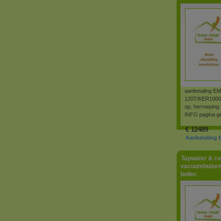
aanbetaling 
120T/KER1000L-
op, herroeping
INFO pagina ge
€
12489
Aanbetaling € 
Tapwater & cv
vacuumbuizen
boiler.