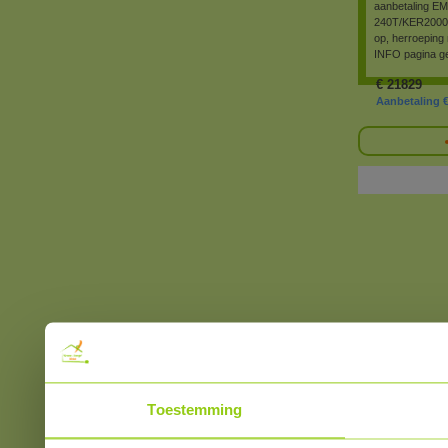
aanbetaling 
240T/KER2000L-
op, herroeping
INFO pagina ge
€
21829
Aanbetaling € 
Toestemming