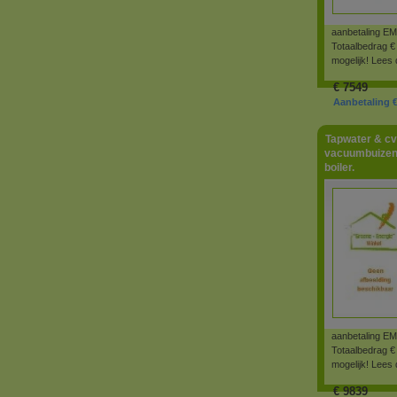
aanbetaling 
Totaalbedrag € 
mogelijk! Lees
€
7549
Aanbetaling €
Tapwater & cv
vacuumbuizen/
boiler.
aanbetaling 
Totaalbedrag € 
mogelijk! Lees
€
9839