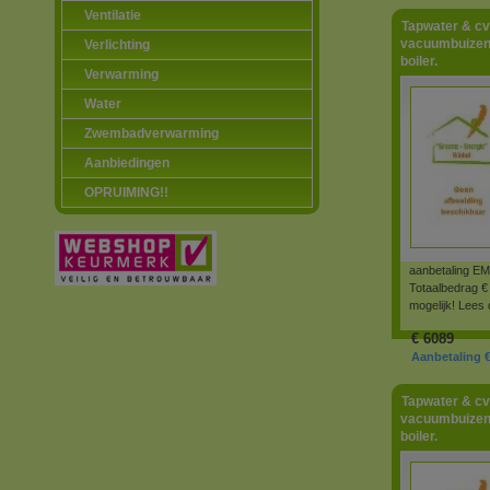
Ventilatie
Tapwater & cv
vacuumbuizen/
Verlichting
boiler.
Verwarming
Water
Zwembadverwarming
Aanbiedingen
OPRUIMING!!
aanbetaling 
Totaalbedrag € 
mogelijk! Lees
€
6089
Aanbetaling €
Tapwater & cv
vacuumbuizen/
boiler.