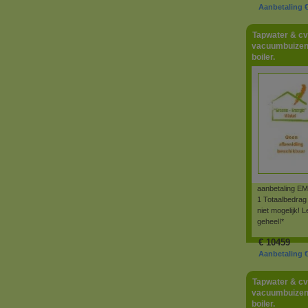
Aanbetaling €
Tapwater & cv
vacuumbuizen
boiler.
aanbetaling 
1 Totaalbedrag 
niet mogelijk!
geheel!*
€
10459
Aanbetaling € 
Tapwater & cv
vacuumbuizen
boiler.