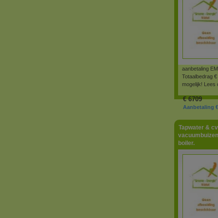
aanbetaling 
Totaalbedrag € 
mogelijk! Lees
€
6709
Aanbetaling €
Tapwater & cv
vacuumbuizen/
boiler.