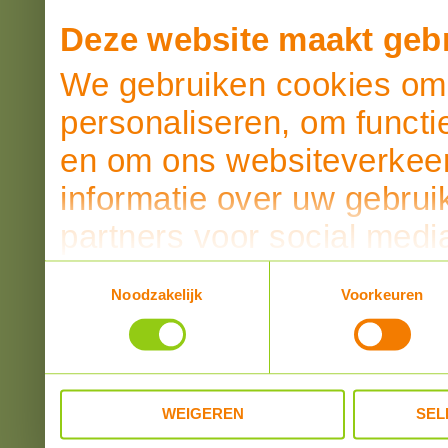
Deze website maakt gebr
We gebruiken cookies om 
personaliseren, om functi
en om ons websiteverkeer
informatie over uw gebrui
partners voor social medi
partners kunnen deze ge
Toestemmingsselectie
Noodzakelijk
Voorkeuren
informatie die u aan ze he
verzameld op basis van u
WEIGEREN
SEL