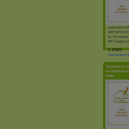
aanbetaling 
180T/KER1500L-
op, herroeping
INFO pagina ge
€
17609
Aanbetaling € 
Tapwater & cv
vacuumbuizen
boiler.